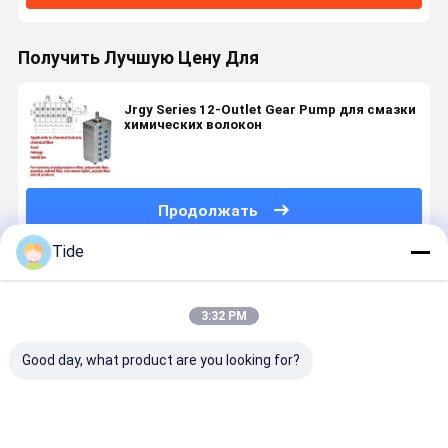
Получить Лучшую Цену Для
Jrgy Series 12-Outlet Gear Pump для смазки
химических волокон
Продолжать
Tide
Порекомендованные Продукты
3:32 PM
Good day, what product are you looking for?
Высокоточный
Jrgy Series 1-
Низкоимпульсный
10-40rpm
шестеренный
Inlet 12-
12-выходной
Jrgy точн