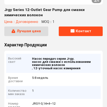
2
/
4
Jrgy Series 12-Outlet Gear Pump для смазки
химических волокон
Цена：Договоренно
MOQ：1
Лучшая цена
Контакт
Характер Продукции
Высокий
,
Насос передач серии Jrgy
свет
насос для смазки с использованием
химических волокон
,
12-уточный насос измерения
Время
5-8 недель
доставки
Количество
1
мин заказа
Номер
JRGY-0,14×4~12
модели