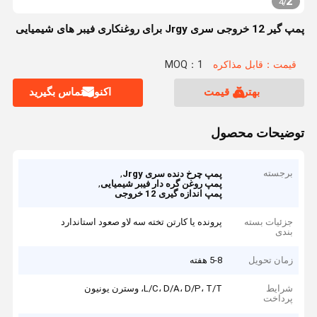
2
4
/
پمپ گیر 12 خروجی سری Jrgy برای روغنکاری فیبر های شیمیایی
قیمت：قابل مذاکره
MOQ：1
بهترین قیمت
اکنون تماس بگیرید
توضیحات محصول
برجسته
,
پمپ چرخ دنده سری Jrgy
,
پمپ روغن گره دار فیبر شیمیایی
پمپ اندازه گیری 12 خروجی
جزئیات بسته
پرونده یا کارتن تخته سه لاو صعود استاندارد
بندی
زمان تحویل
5-8 هفته
شرایط
L/C، D/A، D/P، T/T، وسترن یونیون
پرداخت