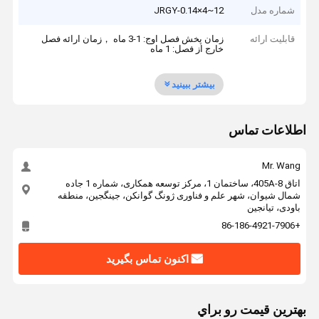
شماره مدل
JRGY-0.14×4~12
قابلیت ارائه
زمان پخش فصل اوج: 1-3 ماه ，زمان ارائه فصل
خارج از فصل: 1 ماه
بیشتر ببینید
اطلاعات تماس
Mr. Wang
اتاق 405A-8، ساختمان 1، مرکز توسعه همکاری، شماره 1 جاده
شمال شیوان، شهر علم و فناوری ژونگ گوانکن، جینگجین، منطقه
باودی، تیانجین
+86-186-4921-7906
اکنون تماس بگیرید
بهترين قيمت رو براي