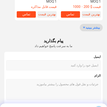
MOQ:
1
MOQ:
1
قیمت:
$ 200 - 1000
قیمت:
قابل مذاکره
کنترل کیفیت
تماس با ما
درخواست نقل
بهترین قیمت
تماس
بهترین قیمت
تماس
قول
بیشتر ببینید
پمپ بازگردانی آب
پیام بگذارید
پمپ گردش خون Grundfos
ما به سرعت پاسخ خواهیم داد
پمپ فاضلاب
ایمیل
سیستم اطفای حریق
سیستم هوای تازه
الزام
پمپ سانتریفیوژ
بوستر پمپ
درایوهای ABB