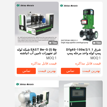
شرق Dfg40-100e/2/1.1
EAST Bw-G (I) Bp شبکه لوله
پمپ لوله واحد مرحله پمپ
ای تجهیزات تامین آب انباشته
سانتریفیوژ
شده
MOQ:
1
MOQ:
1
قیمت:
قابل مذاکره
قیمت:
قابل مذاکره
بهترین قیمت
تماس
بهترین قیمت
تماس