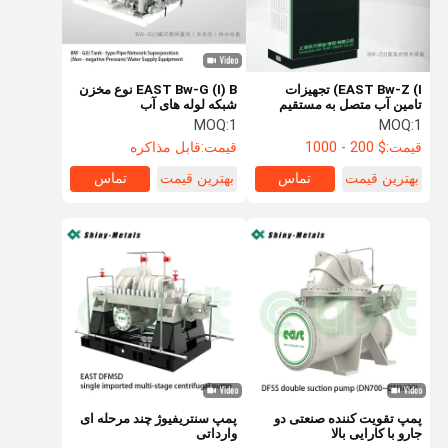
EAST Bw-Z (I) تجهیزات
EAST Bw-G (I) B نوع مخزن
تامین آب متصل به مستقیم
شبکه لوله های آب
MOQ:
1
MOQ:
1
قیمت:
$ 200 - 1000
قیمت:
قابل مذاکره
بهترین قیمت
تماس
بهترین قیمت
تماس
خانه
محصولات
دربارهی ما
کارخانه تور
پمپ تقویت کننده صنعتی دو
پمپ سنتریفیوژ چند مرحله ای
جارو با کارایی بالا
وارداتی