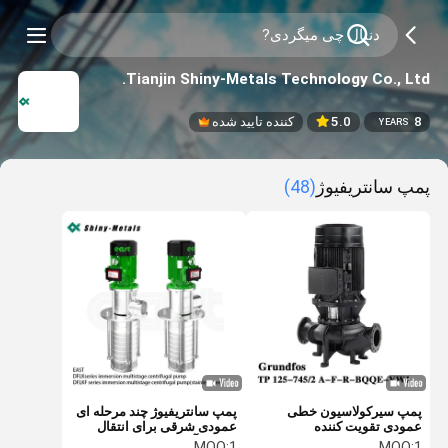
Tianjin Shiny-Metals Technology Co., Ltd.
8
5.0
کننده تایید شده
YEARS
پمپ سانتریفیوژ
(48)
پمپ سیرکولاسیون خطی
پمپ سانتریفیوژ چند مرحله ای
عمودی تقویت کننده
عمودی شرقی برای انتقال
Grundfos TP 125-745/2،
ماشین آلات ابزار خنک کننده
MOQ:
1
MOQ:
1