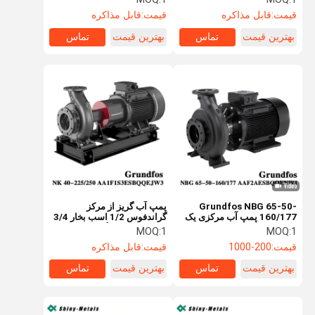
پمپ گریز از مرکز چند مرحله
روان کننده آب و تجهیزات تمیز
قیمت:
قابل مذاکره
قیمت:
قابل مذاکره
ای
کننده صنعتی
بهترین قیمت
تماس
بهترین قیمت
تماس
Grundfos NBG 65-50-
پمپ آب گریز از مرکز
160/177 پمپ آب مرکزی یک
گراندفوس 1/2 اسب بخار 3/4
مرحله ای افقی الکتریکی
اسب بخار برای گرمایش تجاری
MOQ:
1
MOQ:
1
صنعتی برای پروژه های حفاظت
قیمت:
200-1000
قیمت:
قابل مذاکره
از آب
بهترین قیمت
تماس
بهترین قیمت
تماس