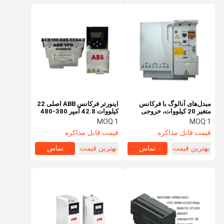
مبدل‌های آنالوگ با فرکانس
اینورتر فرکانس ABB اصلی 22
متغیر 20 کیلووات، خروجی
کیلووات 42.8 آمپر 380-480
400 هرتز، 30 کیلووات، 2.2
ولت ACS180-04N-045A-4
MOQ:
1
MOQ:
1
کیلووات، سری Esq، اینورتر
اینورتر فرکانس سه فاز
قیمت:
قابل مذاکره
قیمت:
قابل مذاکره
ABB، درایو مبدل ACS355
بهترین قیمت
تماس
بهترین قیمت
تماس