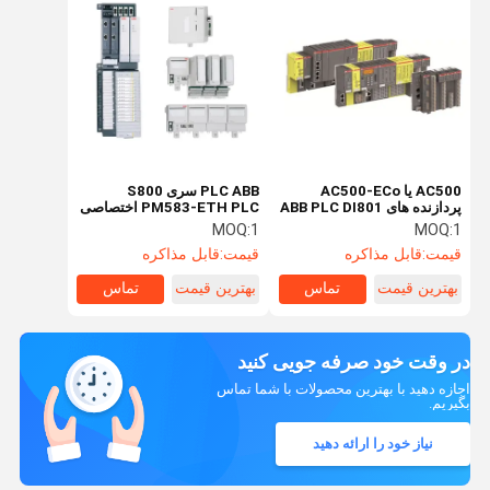
AC500 یا AC500-ECo
PLC ABB سری S800
پردازنده های ABB PLC DI801
PM583-ETH PLC اختصاصی
AI561 AI562 AI563 AO561
ECO V3 کیت کنترل حرکت
MOQ:
1
MOQ:
1
DC541-CM 4MB 8MB 2MB
AX561 PLC
قیمت:
قابل مذاکره
قیمت:
قابل مذاکره
12DI / 8DO / 2DC PM5012-
T-ETH PLC
بهترین قیمت
تماس
بهترین قیمت
تماس
در وقت خود صرفه جویی کنید
اجازه دهید با بهترین محصولات با شما تماس
بگیریم.
نیاز خود را ارائه دهید