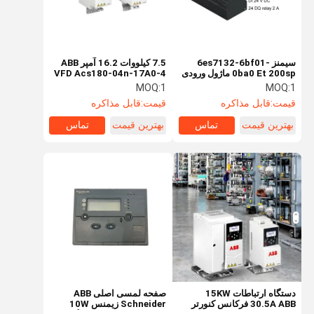
سیمنز 6es7132-6bf01-
7.5 کیلووات 16.2 آمپر ABB
0ba0 Et 200sp ماژول ورودی
VFD Acs180-04n-17A0-4
خروجی دیجیتال Dq 8X 24V
مبدل فرکانس 50 هرتز 60
MOQ:
1
MOQ:
1
DC/0, 5A استاندارد سیماتیک
هرتز
قیمت:
قابل مذاکره
قیمت:
قابل مذاکره
S7-200 CPU هوشمند Sr60
PLC
بهترین قیمت
تماس
بهترین قیمت
تماس
خانه
محصولات
دربارهی ما
کارخانه تور
دستگاه ارتباطات 15KW
صفحه لمسی اصلی ABB
30.5A ABB فرکانس کنورتر
Schneider زیمنس 10W