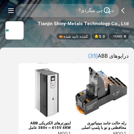
Tianjin Shiny-Metals Technology Co., Ltd.
8
5.0
کننده تایید شده
YEARS
درایوهای ABB
(35)
رله حالت جامد مینیاتوری
اینورترهای الکتریکی ABB
محافظتی و نو با پلمپ اصلی
380v ~ 415V 4KW عامل
Shneider Rxm4ab2bd، 6
رسمی اینورترها و کنورترها ID
MOQ:
1
MOQ:
1