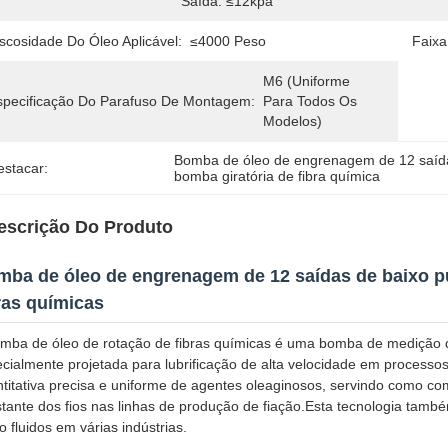
Saída: ≤12kpa
scosidade Do Óleo Aplicável:
≤4000 Peso
Faixa
M6 (uniforme 
specificação Do Parafuso De Montagem:
Para Todos Os 
Modelos)
Bomba de óleo de engrenagem de 12 saíd
estacar:
bomba giratória de fibra química
escrição Do Produto
ba de óleo de engrenagem de 12 saídas de baixo pu
ras químicas
mba de óleo de rotação de fibras químicas é uma bomba de medição d
cialmente projetada para lubrificação de alta velocidade em processos
titativa precisa e uniforme de agentes oleaginosos, servindo como co
tante dos fios nas linhas de produção de fiação.Esta tecnologia tamb
o fluidos em várias indústrias.