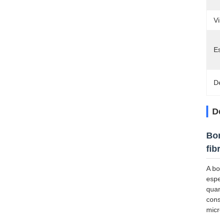
Vi
E
D
D
Bom
fib
A bo
espe
quan
cons
micr