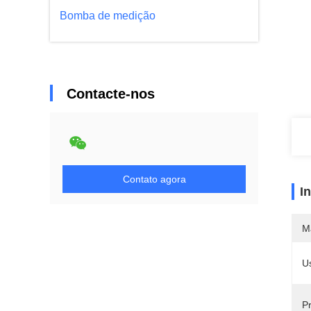
Bomba de medição
Contacte-nos
Contato agora
I
M
Us
P