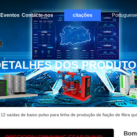
Eventos
Contacte-nos
citações
Portuguese
DETALHES DOS PRODUTO
 saídas de baixo pulso para linha de produção de fiação de fibra qu
Bom