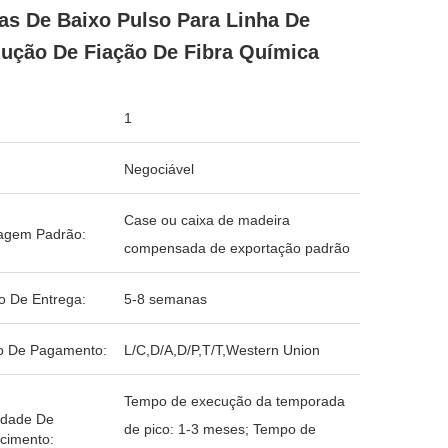
as De Baixo Pulso Para Linha De
ução De Fiação De Fibra Química
1
Negociável
Case ou caixa de madeira
agem Padrão:
compensada de exportação padrão
o De Entrega:
5-8 semanas
o De Pagamento:
L/C,D/A,D/P,T/T,Western Union
Tempo de execução da temporada
idade De
de pico: 1-3 meses; Tempo de
cimento: