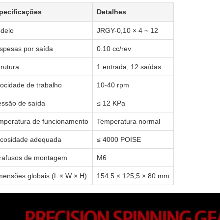
pecificações
Detalhes
delo
JRGY-0,10 × 4 ~ 12
spesas por saída
0.10 cc/rev
trutura
1 entrada, 12 saídas
locidade de trabalho
10-40 rpm
essão de saída
≤ 12 KPa
mperatura de funcionamento
Temperatura normal
scosidade adequada
≤ 4000 POISE
rafusos de montagem
M6
mensões globais (L × W × H)
154.5 × 125,5 × 80 mm