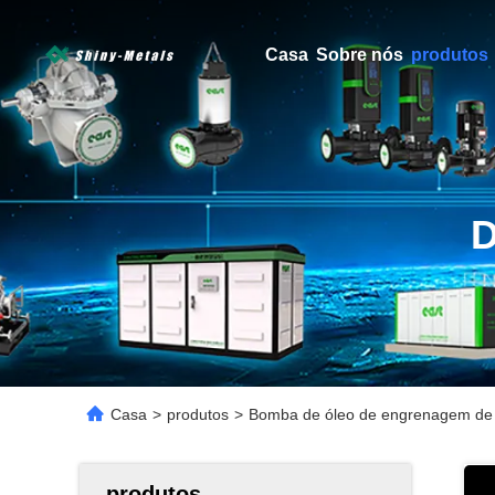
Casa
Sobre nós
produtos
Casa
>
produtos
>
Bomba de óleo de engrenagem de 12
produtos