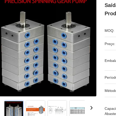
Saíd
Prod
MOQ:
Preço:
Embal
Períod
Métod
Capac
Abaste