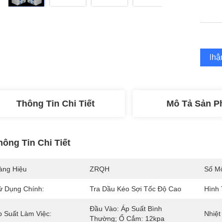
Nhận
Thông Tin Chi Tiết
Mô Tả Sản 
hông Tin Chi Tiết
àng Hiệu
ZRQH
Số M
ử Dụng Chính:
Tra Dầu Kéo Sợi Tốc Độ Cao
Hình 
Đầu Vào: Áp Suất Bình 
p Suất Làm Việc:
Nhiệt
Thường; Ổ Cắm: 12kpa