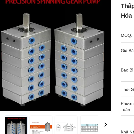
Thấp
Hóa
MOQ:
Giá Bá
Bao Bì
Thời G
Phươn
Toán:
Khả N