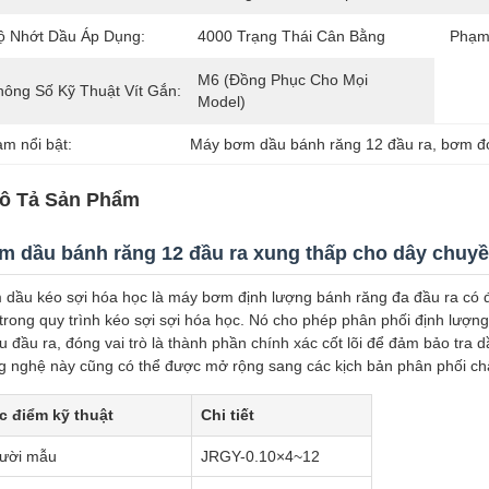
ộ Nhớt Dầu Áp Dụng:
4000 Trạng Thái Cân Bằng
Phạm
M6 (Đồng Phục Cho Mọi 
hông Số Kỹ Thuật Vít Gắn:
Model)
àm nổi bật:
Máy bơm dầu bánh răng 12 đầu ra
, 
bơm đo
ô Tả Sản Phẩm
 dầu bánh răng 12 đầu ra xung thấp cho dây chuyề
dầu kéo sợi hóa học là máy bơm định lượng bánh răng đa đầu ra có độ 
trong quy trình kéo sợi sợi hóa học. Nó cho phép phân phối định lượ
u đầu ra, đóng vai trò là thành phần chính xác cốt lõi để đảm bảo tra 
 nghệ này cũng có thể được mở rộng sang các kịch bản phân phối chấ
c điểm kỹ thuật
Chi tiết
ười mẫu
JRGY-0.10×4~12