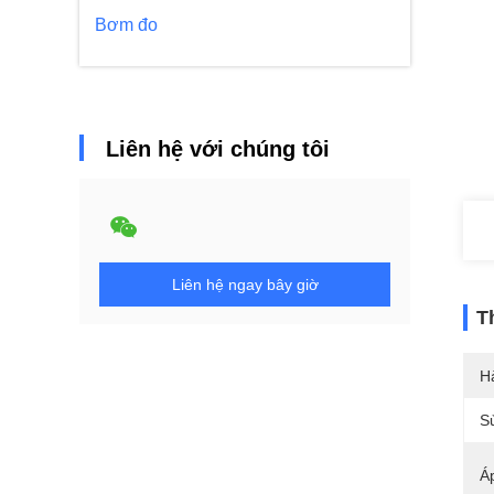
Bơm đo
Liên hệ với chúng tôi
Liên hệ ngay bây giờ
T
H
S
Á