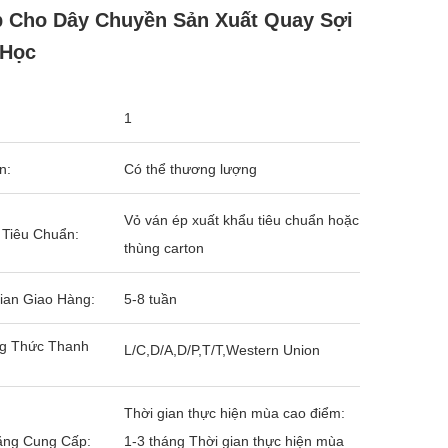
 Cho Dây Chuyền Sản Xuất Quay Sợi
 Học
1
n:
Có thể thương lượng
Vỏ ván ép xuất khẩu tiêu chuẩn hoặc
 Tiêu Chuẩn:
thùng carton
ian Giao Hàng:
5-8 tuần
g Thức Thanh
L/C,D/A,D/P,T/T,Western Union
Thời gian thực hiện mùa cao điểm:
ăng Cung Cấp:
1-3 tháng Thời gian thực hiện mùa