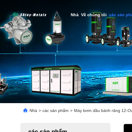
Nhà
Về chúng tôi
các sản p
Nhà
>
các sản phẩm
>
Máy bơm dầu bánh răng 12-Out
các sản phẩm