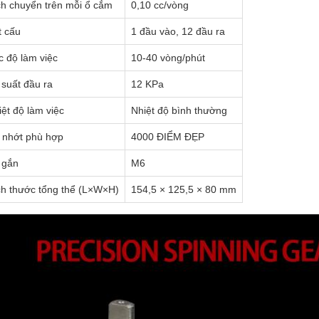
ch chuyển trên mỗi ổ cắm
0,10 cc/vòng
t cấu
1 đầu vào, 12 đầu ra
c độ làm việc
10-40 vòng/phút
 suất đầu ra
12 KPa
iệt độ làm việc
Nhiệt độ bình thường
 nhớt phù hợp
4000 ĐIỂM ĐẸP
t gắn
M6
ch thước tổng thể (L×W×H)
154,5 × 125,5 × 80 mm