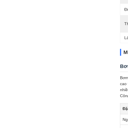
Đ
T
L
M
Bơm
Bơm 
cao 
nhiề
Công
Đặ
Ng