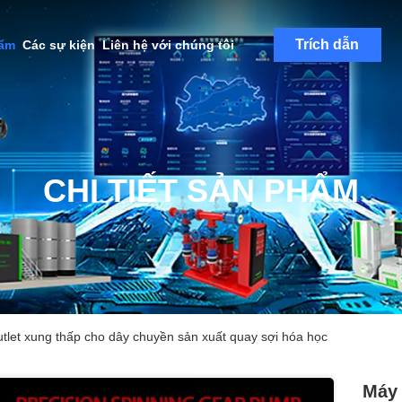
Trích dẫn
hẩm
Các sự kiện
Liên hệ với chúng tôi
CHI TIẾT SẢN PHẨM
let xung thấp cho dây chuyền sản xuất quay sợi hóa học
Máy 