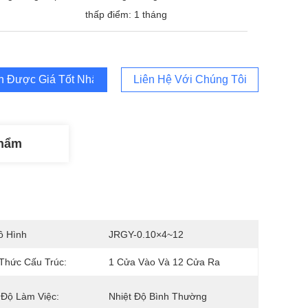
thấp điểm: 1 tháng
 Được Giá Tốt Nhất
Liên Hệ Với Chúng Tôi
Phẩm
ô Hình
JRGY-0.10×4~12
Thức Cấu Trúc:
1 Cửa Vào Và 12 Cửa Ra
 Độ Làm Việc:
Nhiệt Độ Bình Thường