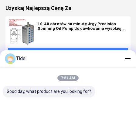
Uzyskaj Najlepszą Cenę Za
10-40 obrotów na minutę Jrgy Precision
Spinning Oil Pump do dawkowania wysokiej
lepkości oleju
Kontyntynuj
Tide
Polecane Produkty
7:51 AM
Good day, what product are you looking for?
Staple Fiber
Jrg Series (6-
High
Staple Fib
Spinning
30cc/rev)
Precision
Spinning
Pump Gear
Staple Fiber
Jrg-30 Staple
Pump Gea
Metering
Spinning
Fiber
Metering