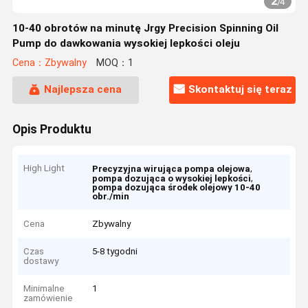
2
/
4
10-40 obrotów na minutę Jrgy Precision Spinning Oil
Pump do dawkowania wysokiej lepkości oleju
Cena：Zbywalny
MOQ：1
Najlepsza cena
Skontaktuj się teraz
Opis Produktu
High Light
,
Precyzyjna wirująca pompa olejowa
,
pompa dozująca o wysokiej lepkości
pompa dozująca środek olejowy 10-40
obr./min
Cena
Zbywalny
Czas
5-8 tygodni
dostawy
Minimalne
1
zamówienie