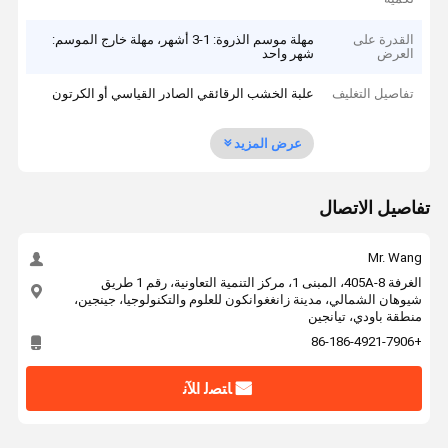
القدرة على
مهلة موسم الذروة: 1-3 أشهر، مهلة خارج الموسم:
العرض
شهر واحد
تفاصيل التغليف
علبة الخشب الرقائقي الصادر القياسي أو الكرتون
عرض المزيد
تفاصيل الاتصال
Mr. Wang
الغرفة 405A-8، المبنى 1، مركز التنمية التعاونية، رقم 1 طريق
شيوهان الشمالي، مدينة زانغغوانكون للعلوم والتكنولوجيا، جينجين،
منطقة باودي، تيانجين
+86-186-4921-7906
ﺎﺘﺼﻟ ﺍﻶﻧ