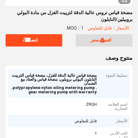
2
4
/
مضخة قياس تروس عالية الدقة لتزييت الغزل من مادة البولي
بروبيلين/النايلون
الأسعار：قابل للتفاوض
MOQ：1
افضل سعر
ﺎﺘﺼﻟ ﺍﻶﻧ
منتوج وصف
تسليط الضوء
مضخة قياس عالية الدقة للغزل، مضخة قياس التزييت
النايلون البولي بروبلين، مضخة قياس والعتاد مع
الضمان
,
,
polypropylene nylon oiling metering pump
gear metering pump with warranty
اسم العلامة
ZRQH
التجارية
الأسعار
قابل للتفاوض
الحد الأدنى
1
لكمية