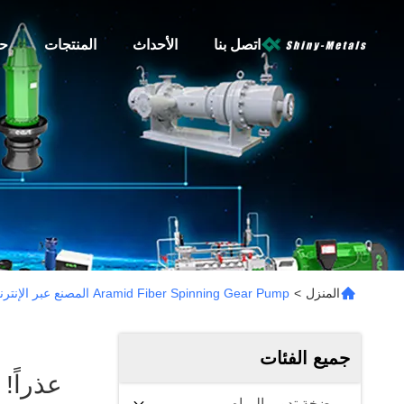
اتصل بنا
الأحداث
المنتجات
حو
المنزل
>
Aramid Fiber Spinning Gear Pump المصنع عبر الإنترنت
جميع الفئات
عذراً!
مضخة تدوير المياه