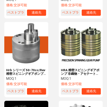
価格:
交渉可能
価格:
交渉可能
ベストプラ
連絡先
ベストプラ
連絡先
イス
イス
Hrb シリーズ 50-70cc/Rev
HRA 精密スピニングギアポ
精密スピニングギアポンプ
ンプ 非織物・アセテート繊
合成繊維用メルトブロー計
維用
MOQ:
1
MOQ:
1
量ポンプ
価格:
交渉可能
価格:
交渉可能
ベストプラ
連絡先
ベストプラ
連絡先
イス
イス