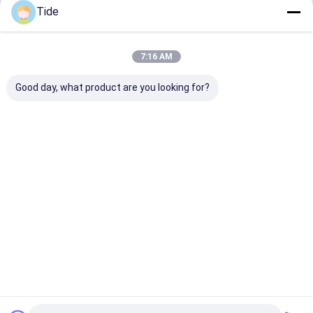
立形研削盤
Tide
続行
ラインブースターポンプ
7:16 AM
プレート熱交換器
私たちのカテゴリー
Good day, what product are you looking for?
熱交換器
メーターポンプ
水循環ポンプ
grundfosの循
下水ポンプ
消火活動シ
環ポンプ
テム
Desktop Site
ホーム
企業情報
お問い合わせ
地図
プライバシーポリシー規約
品質
水循環ポンプ
中国工場.Copyright © 2026 Tianjin Shiny-Metals