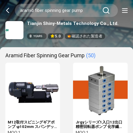
Tianjin Shiny-Metals Technology Co., Ltd.
8
5.0
確認された製造者
YEARS
Aramid Fiber Spinning Gear Pump
(50)
M12取付スピニングギアポ
Jrgyシリーズ1入口12出口
ンプ φ102mm スパンデッ
精密回転器ポンプ 化学繊維
クス・アラミド繊維紡績用
高速油化
MOQ:
1
MOQ:
1