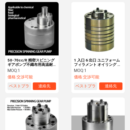
50-70cc/R 精密スピニング
1 入口 6 出口 ユニフォーム
ギアポンプ不織布用高温耐
フィラメント オイリング &
性計量ポンプ
メタリングのためのスピニ
MOQ:
1
MOQ:
1
ングギアポンプ
価格:
交渉可能
価格:
交渉可能
ベストプラ
連絡先
ベストプラ
連絡先
イス
イス