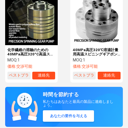
化学繊維の溶融のための
40MPa高圧320℃溶湯計量
40MPa高圧320°C高温スピ
用高温スピニングギアポン
ニングギアポンプ
プ
MOQ:
1
MOQ:
1
価格:
交渉可能
価格:
交渉可能
ベストプラ
連絡先
ベストプラ
連絡先
イス
イス
時間を節約する
私たちはあなたと最高の製品に連絡しまし
ょう。
あなたの要件を与える