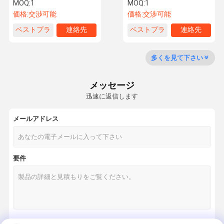
口6出口精密スピニングギア
MOQ:
1
MOQ:
1
ポンプ
価格:
交渉可能
価格:
交渉可能
ベストプラ
連絡先
ベストプラ
連絡先
品質管理
お問い合わせ
見積依頼
イス
イス
多くを見て下さい
水循環ポンプ
grundfosの循環ポンプ
メッセージ
迅速に返信します
下水ポンプ
メールアドレス
消火活動システム
新鮮な空気システム
要件
遠心ポンプ
増圧ポンプ
abbドライブ