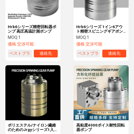
Hrb6シリーズ精密回転器ポ
Hrb6シリーズ 1イン6アウ
ンプ 高圧高温計測ポンプ
ト精密スピニングギアポン
プ 0.6-6.5cc/Rev 化学繊維
MOQ:
1
MOQ:
1
スピニング
価格:
交渉可能
価格:
交渉可能
ベストプラ
連絡先
ベストプラ
連絡先
イス
イス
ホーム
製品
企業情報
会社案内
ポリエステル/ナイロン繊維
高粘度4000ポイス耐性回転
のためのJrgyシリーズ1入
器ポンプ