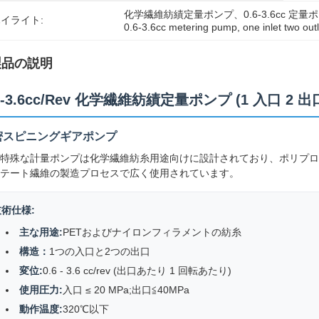
化学繊維紡績定量ポンプ、0.6-3.6cc 定量
イライト:
0.6-3.6cc metering pump
, 
one inlet two ou
製品の説明
6-3.6cc/Rev 化学繊維紡績定量ポンプ (1 入口 2 出
密スピニングギアポンプ
特殊な計量ポンプは化学繊維紡糸用途向けに設計されており、ポリプロ
テート繊維の製造プロセスで広く使用されています。
技術仕様:
主な用途:
PETおよびナイロンフィラメントの紡糸
構造：
1つの入口と2つの出口
変位:
0.6 - 3.6 cc/rev (出口あたり 1 回転あたり)
使用圧力:
入口 ≤ 20 MPa;出口≦40MPa
動作温度:
320℃以下