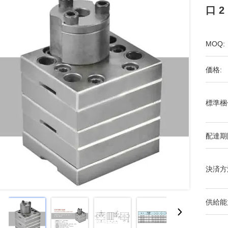
口 2
MOQ:
価格:
標準梱
配達期
決済方
供給能