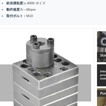
紡糸液粘度:
≤ 4000 ポイズ
動作速度:
5～40rpm
取付ボルト：
M10