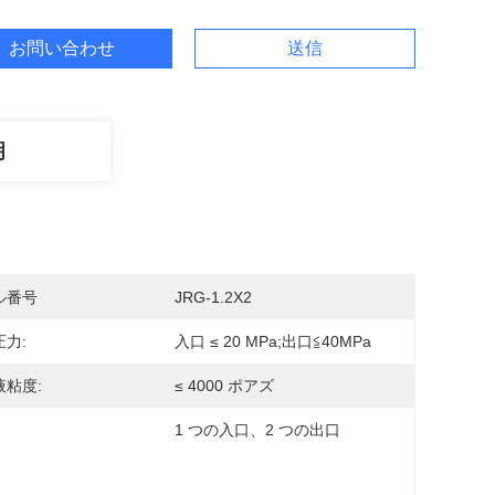
お問い合わせ
送信
明
ル番号
JRG-1.2X2
力:
入口 ≤ 20 MPa;出口≦40MPa
液粘度:
≤ 4000 ポアズ
1 つの入口、2 つの出口