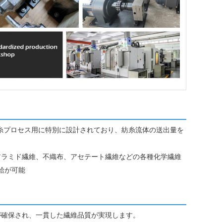
紡糸プロセス用に特別に設計されており、紡糸流体の送出量を
アラミド繊維、不織布、アセテート繊維などの各種化学繊維
供給が可能
が確保され、一貫した繊維品質が実現します。