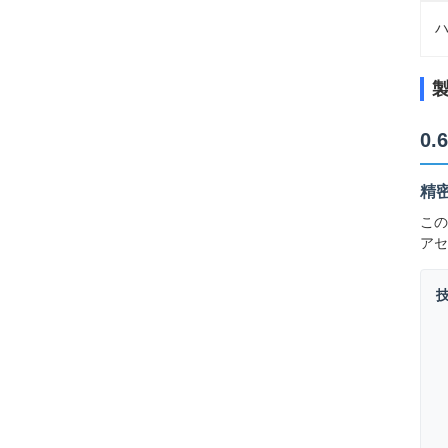
ハ
0.
精
この
アセ