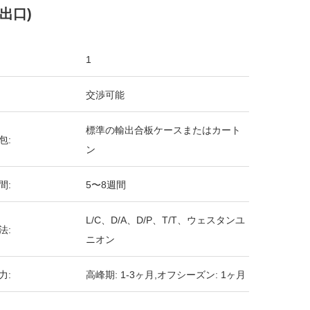
 出口)
1
交渉可能
標準の輸出合板ケースまたはカート
包:
ン
間:
5〜8週間
L/C、D/A、D/P、T/T、ウェスタンユ
法:
ニオン
力:
高峰期: 1-3ヶ月,オフシーズン: 1ヶ月