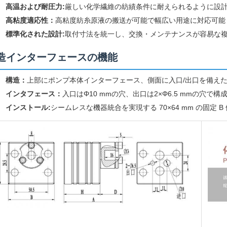
高温および耐圧力:
厳しい化学繊維の紡績条件に耐えられるように設
高粘度適応性：
高粘度紡糸原液の搬送が可能で幅広い用途に対応可能
標準化された設計:
取付寸法を統一し、交換・メンテナンスが容易な
造インターフェースの機能
構造：
上部にポンプ本体インターフェース、側面に入口/出口を備え
インタフェース：
入口はΦ10 mmの穴、出口は2×Φ6.5 mmの
インストール:
シームレスな機器統合を実現する 70×64 mm の固定 