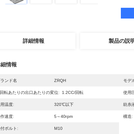
詳細情報
製品の説
詳細情報
ブランド名
ZRQH
モデ
 回転あたりの出口あたりの変位:
1.2CC/回転
使用圧
用温度:
320℃以下
紡糸
作速度:
5～40rpm
構造:
付ボルト:
M10