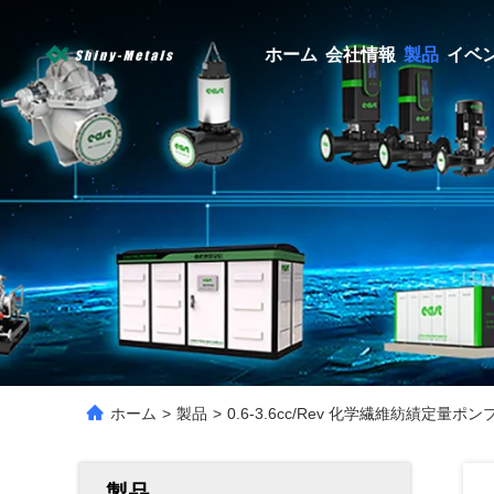
ホーム
会社情報
製品
イベ
ホーム
>
製品
>
0.6-3.6cc/Rev 化学繊維紡績定量ポンプ 
製品