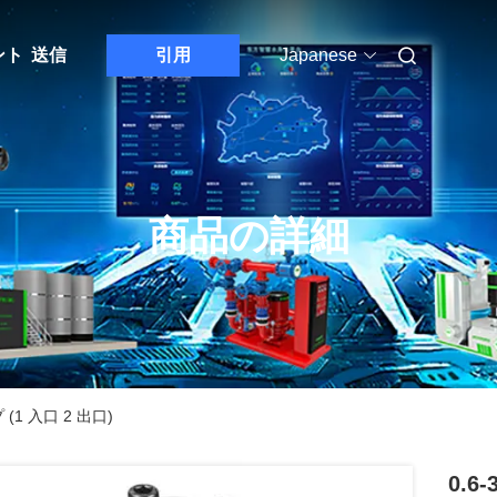
ント
送信
引用
Japanese
商品の詳細
(1 入口 2 出口)
0.6