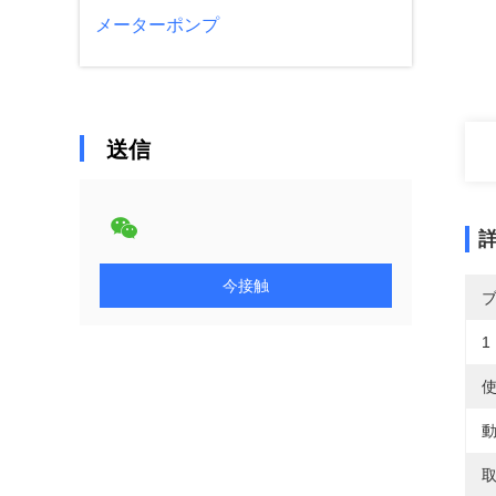
メーターポンプ
送信
今接触
1
使
動
取