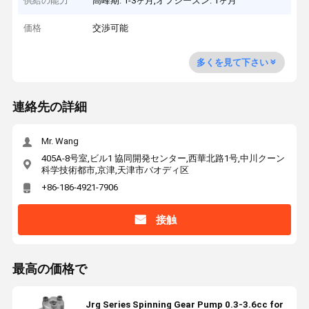
供給の能力
高峰期: 1-3ヶ月,オフシーズン: 1ヶ月
価格
交渉可能
多くを見て下さい
連絡先の詳細
Mr. Wang
405A-8号室,ビル1 協同開発センター,西華北路1号,中川クーン
科学技術都市,京津,天津市バオディ区
+86-186-4921-7906
接触
最高の価格で
Jrg Series Spinning Gear Pump 0.3-3.6cc for