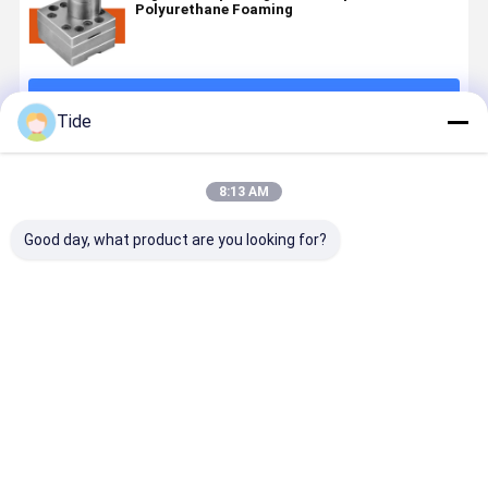
Polyurethane Foaming
続行
Tide
推薦されたプロダクト
8:13 AM
Good day, what product are you looking for?
Jrg-2.4X2
1 Inlet 2
0.6-3.6cc/Rev
Jrg Glue G
2.4cc/Rev
Outlets
Chemical
Pump for
High
Spinning
Fiber
High
Precision
Metering
Spinning
Viscosity
Chemical
Pump for Pet
Metering
Polymer M
ベストプライス
ベストプライス
ベストプライス
ベストプラ
Fiber
Nylon
Pump (One
in Chemica
Spinning
Filament
Inlet Two
Fiber &
Gear
Spinning
Outlets)
Adhesive
Metering
Dosing
Pump
System