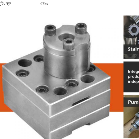
্টিং স্ক্রু
এম১০