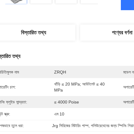
বিস্তারিত তথ্য
পণ্যের বর্ণনা
স্তারিত তথ্য
িচিতিমুলক নাম
ZRQH
মডেল নম
খাঁড়ি ≤ 20 MPa; আউটলেট ≤ 40 
ারেটিং চাপ:
অপারেটি
MPa
িনিং ফ্লুইড সান্দ্রতা:
≤ 4000 Poise
অপারেট
ন্ট স্ক্রু:
এম 10
শেষভাবে তুলে ধরা:
Jrg সিরিজের মিটারিং পাম্প
, 
পলিউরেথেনের জন্য স্পিনিং গিয়া