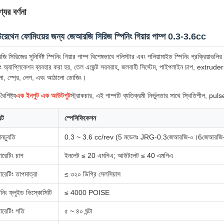
যের বর্ণনা
রেথেন ফোমিংয়ের জন্য জেআরজি সিরিজ স্পিনিং গিয়ার পাম্প 0.3-3.6cc
 সিরিজের সুনির্দিষ্ট স্পিনিং গিয়ার পাম্প বিশেষভাবে পলিস্টার এবং পলিয়ামাইড স্পিনিং প্রক্রিয়াগু
িং অ্যাপ্লিকেশন ব্যবহার করা হয়, তেল এজেন্ট সরবরাহ, জলবাহী সিস্টেম, পাইপলাইন চাপ, ext
, স্প্রে, লেপ, এবং আঠালো ডোজিং।
ৈশিষ্ট্য
এক ইনপুট এক আউটপুট
স্ট্রাকচার, এই পাম্পটি ব্যতিক্রমী নির্ভুলতার সাথে স্থিতিশীল, pu
ন্ট
স্পেসিফিকেশন
ানচ্যুতি
0.3 ~ 3.6 cc/rev (5 মডেলঃ JRG-0.3জেআরজি-০।6জেআরজ
ারেটিং চাপ
ইনলেট ≤ 20 এমপিএ; আউটলেট ≤ 40 এমপিএ
রেটিং তাপমাত্রা
≤ ৩২০ ডিগ্রি সেলসিয়াস
িনিং ফ্লুইড ভিস্কোসিটি
≤ 4000 POISE
ারেটিং গতি
৫ ~ ৪০ ঘন্টা