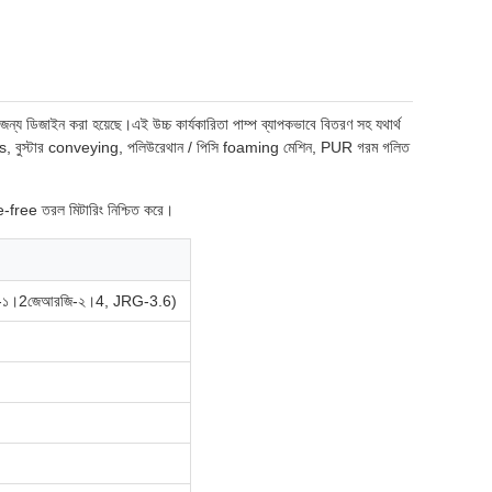
লির জন্য ডিজাইন করা হয়েছে।এই উচ্চ কার্যকারিতা পাম্প ব্যাপকভাবে বিতরণ সহ যথার্থ
ruders, বুস্টার conveying, পলিউরেথান / পিসি foaming মেশিন, PUR গরম গলিত
lse-free তরল মিটারিং নিশ্চিত করে।
ি-১।2জেআরজি-২।4, JRG-3.6)