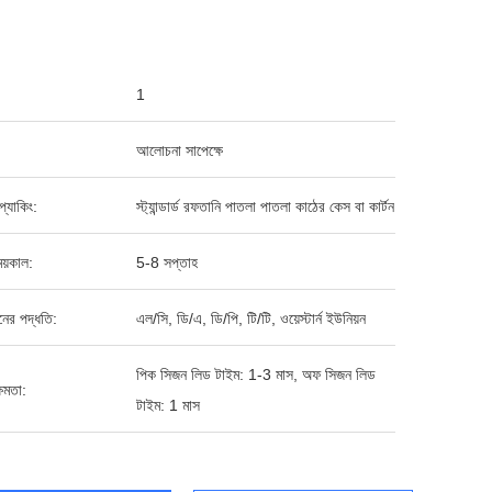
1
আলোচনা সাপেক্ষে
ড প্যাকিং:
স্ট্যান্ডার্ড রফতানি পাতলা পাতলা কাঠের কেস বা কার্টন
য়কাল:
5-8 সপ্তাহ
ানের পদ্ধতি:
এল/সি, ডি/এ, ডি/পি, টি/টি, ওয়েস্টার্ন ইউনিয়ন
পিক সিজন লিড টাইম: 1-3 মাস, অফ সিজন লিড
ষমতা:
টাইম: 1 মাস