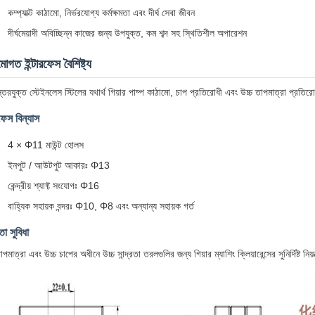
কম্প্যাক্ট কাঠামো, নির্ভরযোগ্য কর্মক্ষমতা এবং দীর্ঘ সেবা জীবন
দীর্ঘমেয়াদী অবিচ্ছিন্ন কাজের জন্য উপযুক্ত, কম শব্দ সহ স্থিতিশীল অপারেশন
মোগত ইন্টারফেস বৈশিষ্ট্য
ি-স্তরযুক্ত স্টেইনলেস স্টিলের যথার্থ গিয়ার পাম্প কাঠামো, চাপ প্রতিরোধী এবং উচ্চ তাপমাত্রা প্র
রফেস বিন্যাস
4 × Φ11 মাউন্ট হোলস
ইনপুট / আউটপুট আকারঃ Φ13
কেন্দ্রীয় শ্যাফ্ট সংযোগঃ Φ16
বাহ্যিক সহায়ক বন্দরঃ Φ10, Φ8 এবং অন্যান্য সহায়ক গর্ত
তা সুবিধা
াপমাত্রা এবং উচ্চ চাপের অধীনে উচ্চ সান্দ্রতা তরলগুলির জন্য গিয়ার ম্যাশিং ক্লিয়ারেন্সের সুনির্দিষ্ট নিয