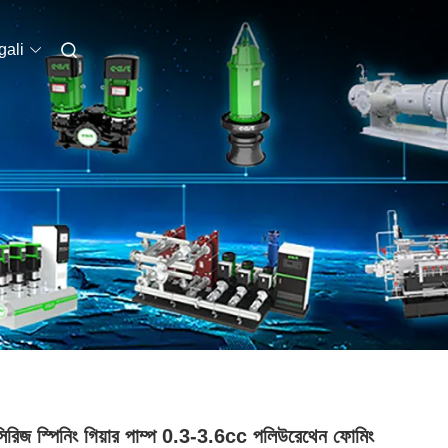
ali
িরিজ স্পিনিং গিয়ার পাম্প 0.3-3.6cc পলিউরেথেন ফোমিং