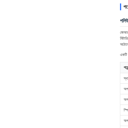
পণ্
পলিউ
জেআরজি
মিটার
আঠালো
একটি ব
পয়ে
স্থ
অপ
অপা
স্প
অপ