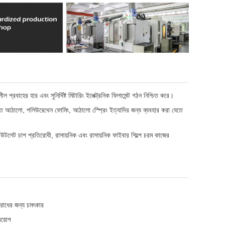
 প্রবাহের হার এবং সুনির্দিষ্ট মিটারিং ইলেক্ট্রনিক ফিলামেন্ট গঠন নিশ্চিত করে।
লিত আঠালো, পলিউরেথেন ফোমিং, আঠালো স্প্রেিং ইত্যাদির জন্য ব্যবহার করা যেতে
লেট চাপ প্রতিরোধী, রাসায়নিক এবং রাসায়নিক ফাইবার শিল্পে চরম কাজের
িরোধের জন্য চমৎকার
রয়োগ