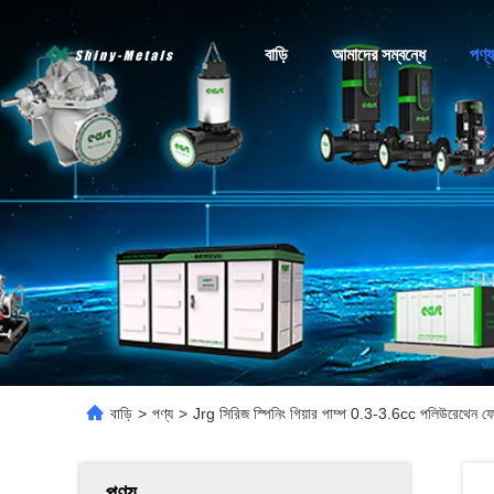
বাড়ি
আমাদের সম্বন্ধে
পণ্য
বাড়ি
>
পণ্য
>
Jrg সিরিজ স্পিনিং গিয়ার পাম্প 0.3-3.6cc পলিউরেথেন ফো
পণ্য