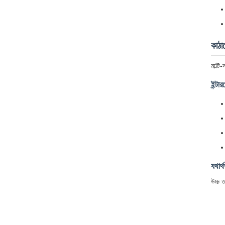
কাঠা
মাল্ট
ইন্টা
যথার্থ
উচ্চ ত