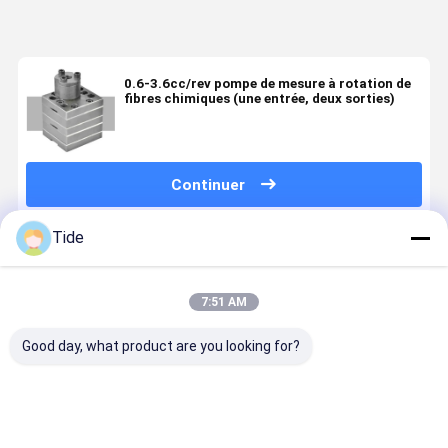
0.6-3.6cc/rev pompe de mesure à rotation de
fibres chimiques (une entrée, deux sorties)
Continuer
Tide
Produits Recommandés
7:51 AM
Good day, what product are you looking for?
Jrg-2.4X2
1 entrée 2
0.6-3.6cc/rev
Jrg pompe
pompe de
sorties
pompe de
engrenage
mesure à
pompe à
mesure à
de colle po
haute
mesurer la
rotation de
la fusion d