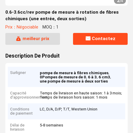
2
/
4
0.6-3.6cc/rev pompe de mesure à rotation de fibres
chimiques (une entrée, deux sorties)
Prix：Négociable
MOQ：1
meilleur prix
Contactez
Description De Produit
Surligner
,
pompe de mesure à fibres chimiques
,
,
,
0Pompes de mesure de 0
6 à 3
6 cm3
une pompe de mesure à deux sorties
Capacité
Temps de livraison en haute saison: 1 à 3 mois;
d'approvisionnement
Temps de livraison hors saison: 1 mois
Conditions
LC, D/A, D/P, T/T, Western Union
de paiement
Délai de
5-8 semaines
livraison