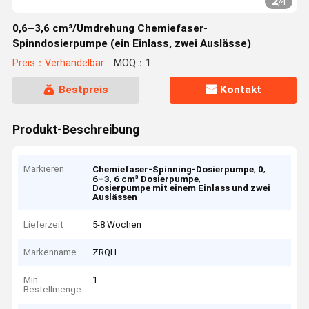
2
/
4
0,6–3,6 cm³/Umdrehung Chemiefaser-
Spinndosierpumpe (ein Einlass, zwei Auslässe)
Preis：Verhandelbar
MOQ：1
Bestpreis
Kontakt
Produkt-Beschreibung
Markieren
,
,
Chemiefaser-Spinning-Dosierpumpe
0
,
,
6–3
6 cm³ Dosierpumpe
Dosierpumpe mit einem Einlass und zwei
Auslässen
Lieferzeit
5-8 Wochen
Markenname
ZRQH
Min
1
Bestellmenge