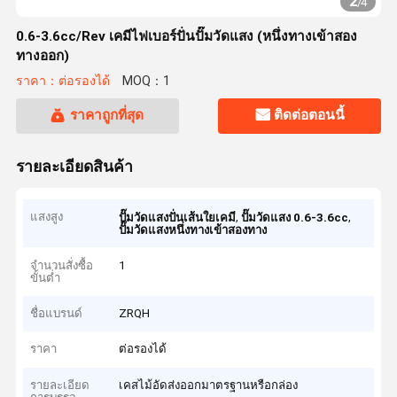
2
/
4
0.6-3.6cc/Rev เคมีไฟเบอร์ปั่นปั๊มวัดแสง (หนึ่งทางเข้าสอง
ทางออก)
ราคา：ต่อรองได้
MOQ：1
ราคาถูกที่สุด
ติดต่อตอนนี้
รายละเอียดสินค้า
แสงสูง
,
,
ปั๊มวัดแสงปั่นเส้นใยเคมี
ปั๊มวัดแสง 0.6-3.6cc
ปั๊มวัดแสงหนึ่งทางเข้าสองทาง
จำนวนสั่งซื้อ
1
ขั้นต่ำ
ชื่อแบรนด์
ZRQH
ราคา
ต่อรองได้
รายละเอียด
เคสไม้อัดส่งออกมาตรฐานหรือกล่อง