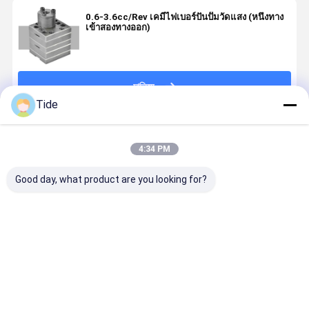
0.6-3.6cc/Rev เคมีไฟเบอร์ปั่นปั๊มวัดแสง (หนึ่งทาง
เข้าสองทางออก)
চালিয়ে
Tide
แนะนำผลิตภัณฑ์
4:34 PM
Good day, what product are you looking for?
Jrg-2.4X2
1 Inlet 2
0.6-3.6cc/Rev
ปั๊มเกียร์กาว
2.4cc/Rev ปั๊ม
Outlets
เคมีไฟเบอร์ปั่น
Jrg สำหรับโ
วัดความแม่นยํา
Spinning
ปั๊มวัดแสง (หนึ่ง
เมอร์ความห
สูงของสารเคมี
Metering
ทางเข้าสอง
สูงละลายใน
ใยหมุน Gear
Pump สำหรับ
ทางออก)
ระบบจ่าย
ราคาดีที่สุด
ราคาดีที่สุด
ราคาดีที่สุด
ราคาดีที่ส
สัตว์เลี้ยง
ไฟเบอร์เคมี
ไนลอน
และระบบกา
Filament