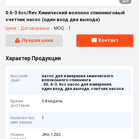
2
/
4
0.6-3.6cc/Rev Химический волокно спиннинговый
счетчик насос (один вход два выхода)
Цена：Договоренно
MOQ：1
Лучшая цена
Контакт
Характер Продукции
Высокий
насос для измерения химического
волоконного спиннинга
свет
,
,
,
,
00
6-3
6cc насос для измерения
,
,
один вход
два выхода
счетчик насоса
Время
5-8 недель
доставки
Количество
1
мин заказа
Номер
JRG-1.2X2
модели