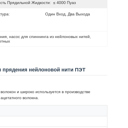
ость Прядильной Жидкости:
≤ 4000 Пуаз
тура:
Один Вход, Два Выхода
ения
, 
насос для спиннинга из нейлоновых нитей
, 
отных
я прядения нейлоновой нити ПЭТ
волокон и широко используется в производстве
ацетатного волокна.