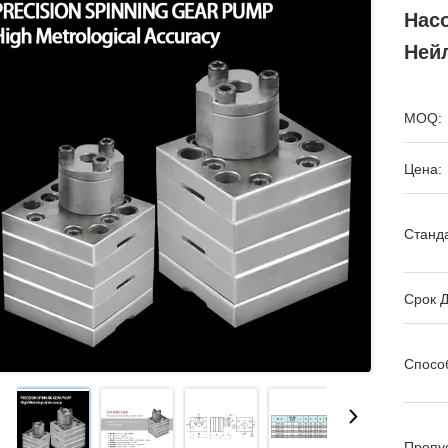
Нас
Ней
MOQ:
Цена:
Станда
Срок Д
Спосо
Пропу