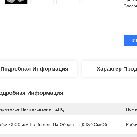
Спосо
Получи
Подробная Информация
Характер Про
одробная Информация
ирменное Наименование
ZRQH
Номе
абочий Объем На Выходе На Оборот:
3,0 Куб.см/об.
Рабо