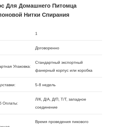
ос Для Домашнего Питомца
лоновой Нитки Спирания
1
Договоренно
Стандартный экспортный
ртная Упаковка:
фанерный корпус или коробка
оставки:
5-8 недель
Л/К, Д/А, Д/П, Т/Т, западное
б Оплаты:
соединение
Время проведения пикового
скная