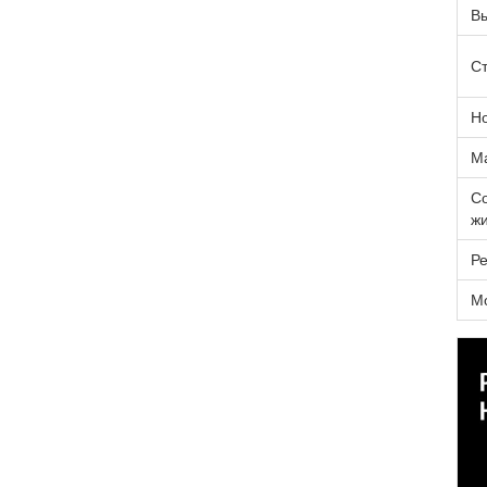
Вы
Ст
Н
Ма
Со
жи
Ре
М