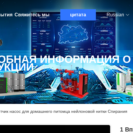
ытия
Свяжитесь мы
цитата
Russian
ОБНАЯ ИНФОРМАЦИЯ О
УКЦИИ
етчик насос для домашнего питомца нейлоновой нитки Спирания
1 В