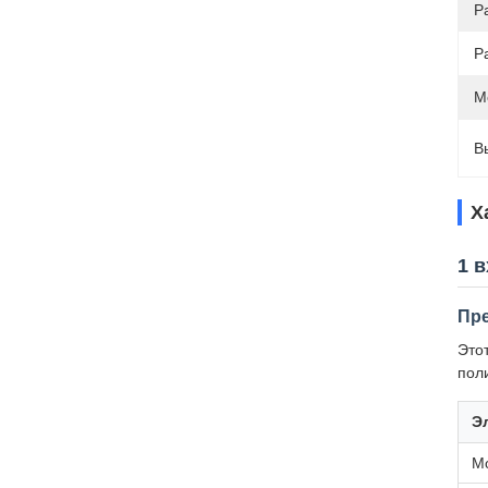
Р
Р
М
В
Х
1 
Пр
Это
пол
Э
М