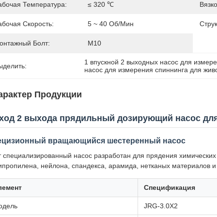
абочая Температура:
≤ 320 ℃
Вязк
абочая Скорость:
5 ~ 40 Об/мин
Струк
онтажный Болт:
М10
1 впускной 2 выходных насос для измер
ыделить:
насос для измерения спиннинга для жив
арактер Продукции
вход 2 выхода прядильный дозирующий насос дл
ецизионный вращающийся шестеренный насос
т специализированный насос разработан для прядения химических 
ипропилена, нейлона, спандекса, арамида, нетканых материалов и 
лемент
Спецификация
одель
JRG-3.0X2