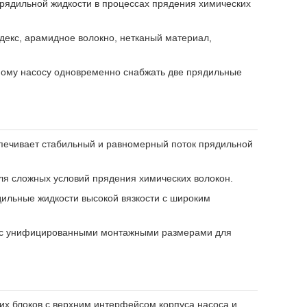
рядильной жидкости в процессах прядения химических
декс, арамидное волокно, нетканый материал,
дному насосу одновременно снабжать две прядильные
еспечивает стабильный и равномерный поток прядильной
ля сложных условий прядения химических волокон.
дильные жидкости высокой вязкости с широким
й с унифицированными монтажными размерами для
их блоков с верхним интерфейсом корпуса насоса и