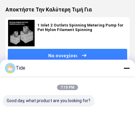
Αποκτήστε Την Καλύτερη Τιμή Για
1 Inlet 2 Outlets Spinning Metering Pump for
Pet Nylon Filament Spinning
Να συνεχίσει
Tide
Συνιστώμενα Προϊόντα
7:15 PM
Good day, what product are you looking for?
Jrg-2.4X2
0.6-3.6cc/Rev
Jrg Glue Gear
High Press
2.4cc/Rev
Chemical
Pump for
40MPa Jrg
High
Fiber
High
Spinning
Precision
Spinning
Viscosity
Gear Pum