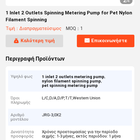
2
/
4
1 Inlet 2 Outlets Spinning Metering Pump for Pet Nylon
Filament Spinning
Τιμή：Διαπραγματεύσιμος
MOQ：1
Καλύτερη τιμή
Επικοινωνήστε
Περιγραφή Προϊόντων
Υψηλό φως
,
1 inlet 2 outlets metering pump
,
nylon filament spinning pump
pet spinning metering pump
Όροι
L/C,D/A,D/P,T/T,Western Union
πληρωμής
Αριθμό
JRG-3,0Χ2
μοντέλου
Δυνατότητα
Χρόνος προετοιμασίας για την περίοδο
προσφοράς
αιχμής: 1-3 μήνες, εκτός περιόδου: 1 μήνα