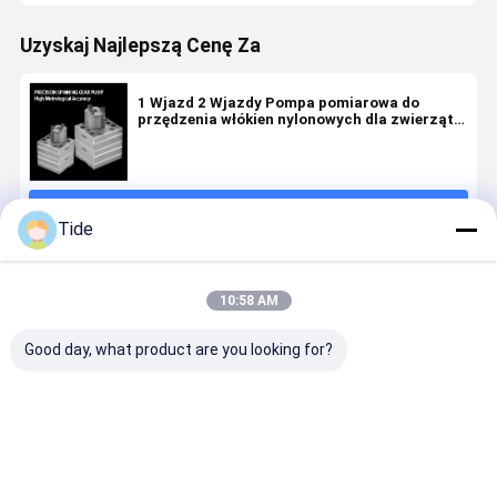
Uzyskaj Najlepszą Cenę Za
1 Wjazd 2 Wjazdy Pompa pomiarowa do
przędzenia włókien nylonowych dla zwierząt
domowych
Kontyntynuj
Tide
Polecane Produkty
10:58 AM
Good day, what product are you looking for?
Jrg-2.4X2 2,4
0.6-3.6cc/Rev
Jrg pompa
Wysokiego
cm3/obr.
Pompa
złącza kleju
ciśnienia
Precyzyjna
pomiarowa
do topienia
40MPa Jrg