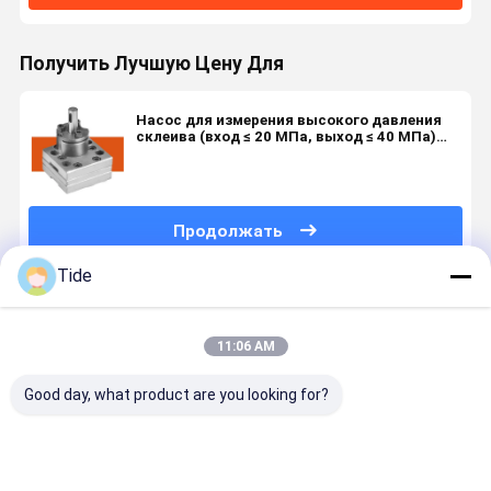
Получить Лучшую Цену Для
Насос для измерения высокого давления
склеива (вход ≤ 20 МПа, выход ≤ 40 МПа)
для дозирования промышленных
жидкостей
Продолжать
Tide
Порекомендованные Продукты
11:06 AM
Good day, what product are you looking for?
Jrg-2.4X2
1 Впуск 2
0.6-3.6cc/Rev
Jrg
2,4cc/Rev
Выпуск
Химический
склеиваю