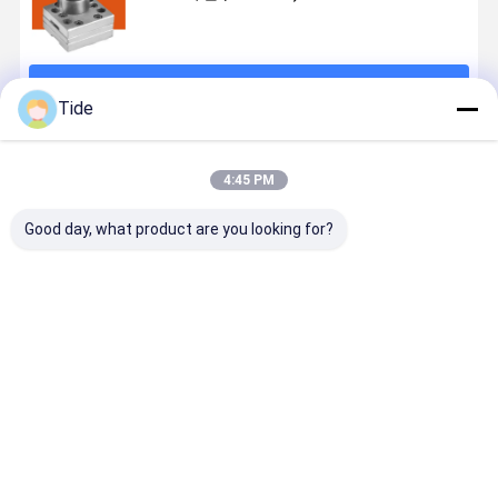
계속하다
Tide
추천된 제품
4:45 PM
Good day, what product are you looking for?
Jrg-2.4X2
1 입구 2 출구
0.6-3.6cc/Rev
Jrg 고위
2.4cc/Rev 고
반사 측정 펌프
화학 섬유 회전
viskosity
정밀 화학 섬유
애완 동물 나일
측정 펌프 (하나
머 녹기 화학
회전 기어 측정
론 필라멘트 반
의 입구 두 개의
유 & 접착제
펌프
사를 위해
출구)
용 시스템
최고의 가격
최고의 가격
최고의 가격
최고의 가