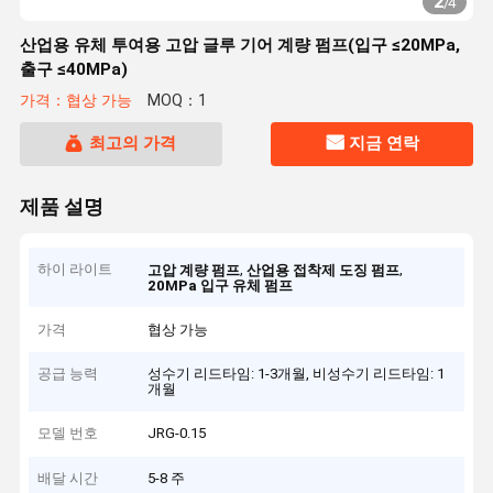
2
/
4
산업용 유체 투여용 고압 글루 기어 계량 펌프(입구 ≤20MPa,
출구 ≤40MPa)
가격：협상 가능
MOQ：1
최고의 가격
지금 연락
제품 설명
하이 라이트
,
,
고압 계량 펌프
산업용 접착제 도징 펌프
20MPa 입구 유체 펌프
가격
협상 가능
공급 능력
성수기 리드타임: 1-3개월, 비성수기 리드타임: 1
개월
모델 번호
JRG-0.15
배달 시간
5-8 주