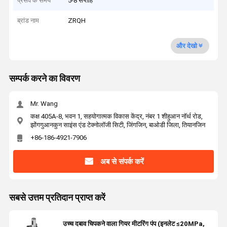
प्रसव के समय
5-8 सप्ताह
ब्रांड नाम
ZRQH
और देखो
सम्पर्क करने का विवरण
Mr. Wang
कक्ष 405A-8, भवन 1, सहयोगात्मक विकास केंद्र, नंबर 1 शीहुआन नॉर्थ रोड,
झोंगगुआनकुन साइंस एंड टेक्नोलॉजी सिटी, जिंगजिन, बाओडी जिला, तियानजिन
+86-186-4921-7906
अब से संपर्क करें
सबसे उत्तम प्रतिदान प्राप्त करें
उच्च दबाव चिपकने वाला गियर मीटरिंग पंप (इनलेट ≤20MPa,