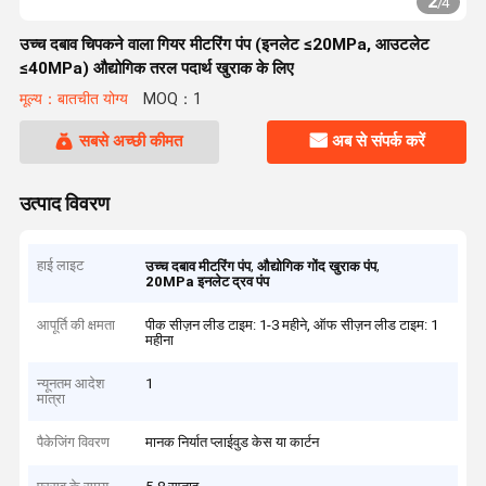
2
/
4
उच्च दबाव चिपकने वाला गियर मीटरिंग पंप (इनलेट ≤20MPa, आउटलेट
≤40MPa) औद्योगिक तरल पदार्थ खुराक के लिए
मूल्य：बातचीत योग्य
MOQ：1
सबसे अच्छी कीमत
अब से संपर्क करें
उत्पाद विवरण
हाई लाइट
,
,
उच्च दबाव मीटरिंग पंप
औद्योगिक गोंद खुराक पंप
20MPa इनलेट द्रव पंप
आपूर्ति की क्षमता
पीक सीज़न लीड टाइम: 1-3 महीने, ऑफ सीज़न लीड टाइम: 1
महीना
न्यूनतम आदेश
1
मात्रा
पैकेजिंग विवरण
मानक निर्यात प्लाईवुड केस या कार्टन