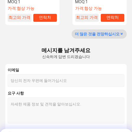
스핀용 30-100cc/R
어 정량 펌프
MOQ:
1
MOQ:
1
가격:
협상 가능
가격:
협상 가능
최고의 가격
연락처
최고의 가격
연락처
품질 관리
연락처
견적 요청
더 많은 것을 전망하십시오
물 회전 펌프
그룬트포스 순환 펌프
메시지를 남겨주세요
신속하게 답변 드리겠습니다
오수 펌프
이메일
선박 소방 설비
신선한 공기 시스템
요구 사항
원심 펌프
부스터 펌프
양털의 최하등급 드라이브