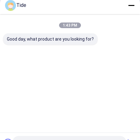
수직 밀링 센터
Tide
계속하다
직선 부스터 펌프
1:43 PM
판 열교환 장치
우리의 카테고리
Good day, what product are you looking for?
열교환 기
계량 펌프
물 회전 펌프
그룬트포스 순
오수 펌프
선박 소방 
환 펌프
Desktop Site
홈
사이트맵
연락처
사이트맵
개인 정보 정책
품질
물 회전 펌프
중국 공장.Copyright © 2026 Tianjin Shiny-Metals