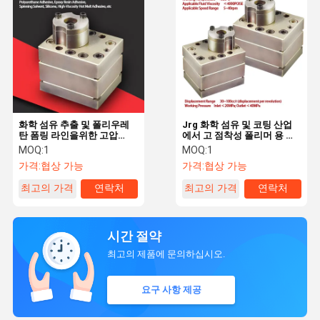
화학 섬유 추출 및 폴리우레
Jrg 화학 섬유 및 코팅 산업
탄 폼링 라인을위한 고압
에서 고 점착성 폴리머 용 용
40MPa Jrg 회전 기어 펌프
을위한 스핀 기어 측정 펌프
MOQ:
1
MOQ:
1
가격:
협상 가능
가격:
협상 가능
최고의 가격
연락처
최고의 가격
연락처
시간 절약
최고의 제품에 문의하십시오.
요구 사항 제공