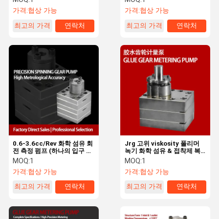
가격:
협상 가능
가격:
협상 가능
최고의 가격
연락처
최고의 가격
연락처
0.6-3.6cc/Rev 화학 섬유 회
Jrg 고위 viskosity 폴리머
전 측정 펌프 (하나의 입구 두
녹기 화학 섬유 & 접착제 복
개의 출구)
용 시스템
MOQ:
1
MOQ:
1
가격:
협상 가능
가격:
협상 가능
최고의 가격
연락처
최고의 가격
연락처