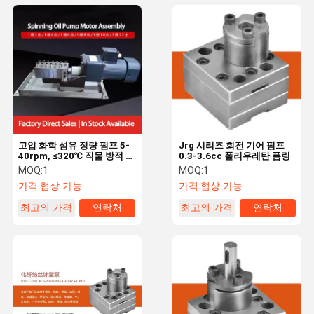
고압 화학 섬유 정량 펌프 5-
Jrg 시리즈 회전 기어 펌프
40rpm, ≤320℃ 직물 방적 및
0.3-3.6cc 폴리우레탄 폼링
접착제 투여
MOQ:
1
MOQ:
1
가격:
협상 가능
가격:
협상 가능
최고의 가격
연락처
최고의 가격
연락처