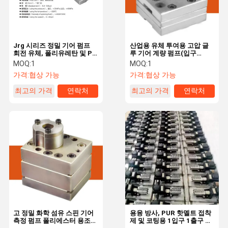
Jrg 시리즈 정밀 기어 펌프
산업용 유체 투여용 고압 글
회전 유체, 폴리유레탄 및 PC
루 기어 계량 펌프(입구
폼링을위한 안정적인 복용량
≤20MPa, 출구 ≤40MPa)
MOQ:
1
MOQ:
1
가격:
협상 가능
가격:
협상 가능
최고의 가격
연락처
최고의 가격
연락처
홈
제품 소개
회사 소개
공장 투어
고 정밀 화학 섬유 스핀 기어
용융 방사, PUR 핫멜트 접착
측정 펌프 폴리에스터 용조
제 및 코팅용 1입구 1출구 기