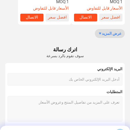
للفولينغ الذوبان ، PUR اللاصق
R للفوليستر ذوبان التلف
MOQ:
1
MOQ:
1
الذوبان الساخن والطلاء
الأسعار:
قابل للتفاوض
الأسعار:
قابل للتفاوض
افضل سعر
الاتصال
افضل سعر
الاتصال
ضبط الجودة
اتصل بنا
طلب اقتباس
عرض المزيد
مضخة تدوير المياه
اترك رسالة
مضخة الدورة الدموية لـ Grundfos
سوف نقوم بالرد بسرعة
مضخة الصرف الصحي
البريد الإلكتروني
نظام مكافحة الحرائق
نظام الهواء النقي
المتطلبات
مضخة طرد مركزي
مضخات التعزيز
محركات أبو