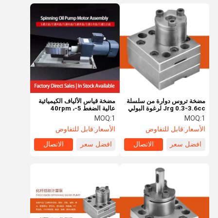
مضخة تروس دوارة من سلسلة
مضخة قياس الألياف الكيميائية
Jrg 0.3-3.6cc لرغوة البولي
عالية الضغط 5-40rpm ،
يوريثان
≤320 °C غزل النسيج وتوزيع
MOQ:
1
MOQ:
1
الملصق
الأسعار:
قابل للتفاوض
الأسعار:
قابل للتفاوض
افضل سعر
الاتصال
افضل سعر
الاتصال