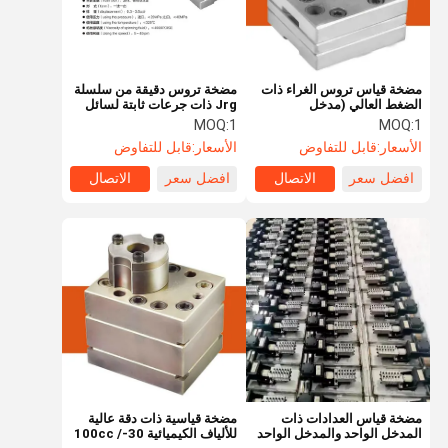
مضخة قياس تروس الغراء ذات
مضخة تروس دقيقة من سلسلة
الضغط العالي (مدخل
Jrg ذات جرعات ثابتة لسائل
≥20MPa، مخرج ≥40MPa)
الغزل والبولي يوريثان ورغوة
MOQ:
1
MOQ:
1
لجرعات السوائل الصناعية
البولي يوريثين
الأسعار:
قابل للتفاوض
الأسعار:
قابل للتفاوض
افضل سعر
الاتصال
افضل سعر
الاتصال
منزل
المنتجات
حول بنا
جولة في
المعمل
مضخة قياس العدادات ذات
مضخة قياسية ذات دقة عالية
المدخل الواحد والمدخل الواحد
للألياف الكيميائية 30-100cc /