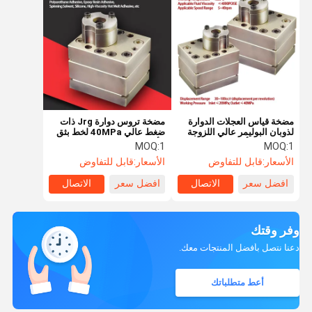
مضخة قياس العجلات الدوارة
مضخة تروس دوارة Jrg ذات
لذوبان البوليمر عالي اللزوجة
ضغط عالي 40MPa لخط بثق
في صناعة الألياف الكيميائية
الألياف الكيماوية وخط رغوة
MOQ:
1
MOQ:
1
والطلاء
البولي يوريثين
الأسعار:
قابل للتفاوض
الأسعار:
قابل للتفاوض
افضل سعر
الاتصال
افضل سعر
الاتصال
وفر وقتك
دعنا نتصل بأفضل المنتجات معك.
أعط متطلباتك