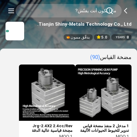
Tianjin Shiny-Metals Technology Co., Ltd.
8
5.0
يدقّق ممون
YEARS
مضخة القياس
(90)
1 مدخل 2 منفذ مضخة قياس
Jrg-2.4X2 2.4cc/Rev
تدوير للخيوط الحيوانات الأليفة
مضخة قياسية عالية الدقة
نايلون خيط تدوير
للألياف الكيميائية
MOQ:
1
MOQ:
1