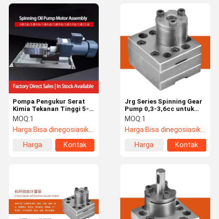
Pompa Pengukur Serat
Jrg Series Spinning Gear
Kimia Tekanan Tinggi 5-
Pump 0,3-3,6cc untuk
40rpm, ≤320°C Spinning
Polyurethane Foaming
MOQ:
1
MOQ:
1
Tekstil & Dosing Perekat
Harga:
Bisa dinegosiasikan
Harga:
Bisa dinegosiasikan
Harga
Kontak
Harga
Kontak
terbaik
terbaik