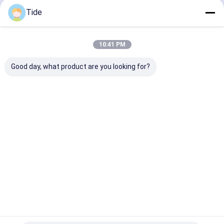
Penggerak abb
Terus
Tide
Pusat Penggilingan Vertikal
Dalam pompa booster baris
10:41 PM
Kategori Kami
Penukar panas pelat
Good day, what product are you looking for?
Penukar panas
Pompa pengukuran
Pompa
Pompa
Pompa
Sistem
Sirkulasi Air
sirkulasi
limbah
pemadam
Grundfos
kebakaran
Rumah
Tentang
Hubungi
Desktop
kita
kami
Site
Sitemap
Kebijakan Privasi