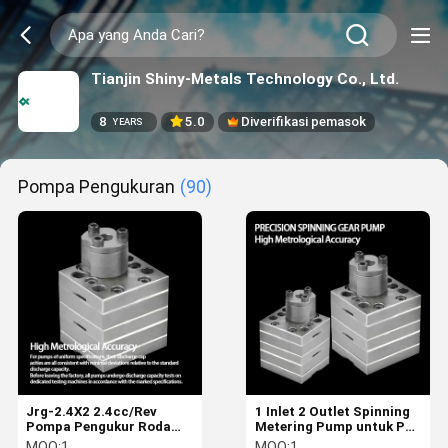
Tianjin Shiny-Metals Technology Co., Ltd.
8
5.0
Diverifikasi pemasok
YEARS
Pompa Pengukuran
(90)
Jrg-2.4X2 2.4cc/Rev
1 Inlet 2 Outlet Spinning
Pompa Pengukur Roda
Metering Pump untuk Pet
Gigi Pemintalan Serat
Nylon Filament Spinning
MOQ:
1
MOQ:
1