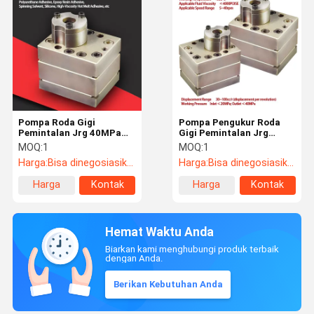
Pompa Roda Gigi
Pompa Pengukur Roda
Pemintalan Jrg 40MPa
Gigi Pemintalan Jrg
Tekanan Tinggi untuk
untuk Pelelehan Polimer
MOQ:
1
MOQ:
1
Ekstrusi Serat Kimia &
Viskositas Tinggi di
Harga:
Bisa dinegosiasikan
Harga:
Bisa dinegosiasikan
Jalur Busa Poliuretan
Industri Serat &
Pelapisan Kimia
Harga
Kontak
Harga
Kontak
terbaik
terbaik
Hemat Waktu Anda
Biarkan kami menghubungi produk terbaik
dengan Anda.
Berikan Kebutuhan Anda