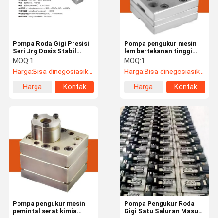
Pompa Roda Gigi Presisi
Pompa pengukur mesin
Seri Jrg Dosis Stabil
lem bertekanan tinggi
untuk Cairan Pemintalan,
(Inlet ≤20MPa, Outlet
MOQ:
1
MOQ:
1
Busa Poliuretan & PC
≤40MPa) untuk dosing
Harga:
Bisa dinegosiasikan
Harga:
Bisa dinegosiasikan
cairan industri
Harga
Kontak
Harga
Kontak
terbaik
terbaik
Rumah
Produk
Tentang Kita
Wisata
Pabrik
Pompa pengukur mesin
Pompa Pengukur Roda
pemintal serat kimia
Gigi Satu Saluran Masuk