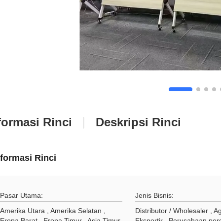
formasi Rinci
Deskripsi Rinci
nformasi Rinci
Pasar Utama:
Jenis Bisnis:
Amerika Utara , Amerika Selatan ,
Distributor / Wholesaler , A
Eropa Barat , Eropa Timur , Asia Timur
Eksportir , Perusahaan pe