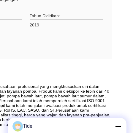
Tahun Didirikan:
2019
 perusahaan profesional yang mengkhususkan diri dalam
an layanan pompa. Produk kami diekspor ke lebih dari 40
jet, pompa bawah laut, pompa bawah laut sumur dalam,
.Perusahaan kami telah memperoleh sertifikasi ISO 9001
pil kami telah menjalani evaluasi produk untuk sertifikasi
 GS, RoHS, EAC, SASO, dan ST.Perusahaan kami
tas tinggi, harga yang wajar, dan layanan pra-penjualan,
dan berkomitmen untuk menyediakan pelanggan global
ami adalah untuk membuat dunia menjadi tempat yang lebih
Tide