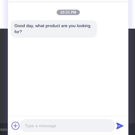
10:31 PM
Good day, what product are you looking 
for?
Telp: +86-186-4921-7906
tals Technology Co., Ltd. Semua hak dilindungi.