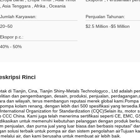
, Asia Tenggara , Afrika , Oceania
Jumlah Karyawan:
Penjualan Tahunan:
20~50
$2.5 Million -$5 Million
Ekspor p.c.:
40% - 50%
eskripsi Rinci
etak di Tianjin, Cina, Tianjin Shiny-Metals Technologyco., Ltd adalah
litian dan pengembangan, desain, produksi, penjualan, perdagangan,d
ra dan wilayah, terus membangun reputasi merek global kami.Pompa 
pompa kolam renang, dengan lebih dari 500 spesifikasi yang tersedia
 International Organization for Standardization (CQC)Selain itu, motor si
b CCC China. Kami juga telah menerima sertifikasi seperti CE, EMC,
dikasikan untuk memenuhi kebutuhan pelanggan dengan produk berkuali
m penjualan, dan purna jual yang luar biasa.dan berbasis reputasi" 
an solusi terbaik untuk pompa air dan sistem pengolahan airTujuan k
 melalui air, dan kami berusaha untuk membuat air lebih baik.