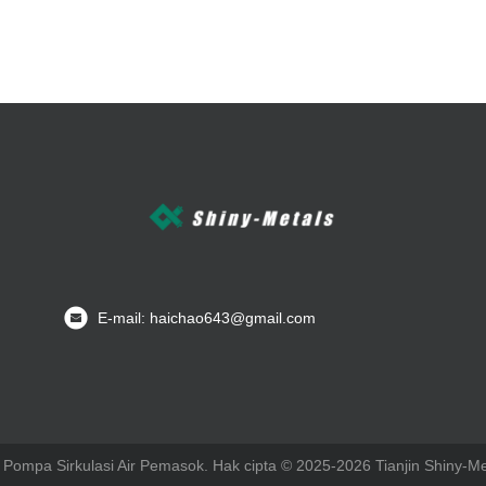
E-mail: haichao643@gmail.com
k Pompa Sirkulasi Air Pemasok. Hak cipta © 2025-2026 Tianjin Shiny-Me