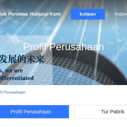
duk
Peristiwa
Hubungi Kami
kutipan
Indon
Profil Perusahaan
fil Perusahaan
Profil Perusahaan
Tur Pabrik