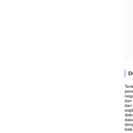
D
Terl
pene
nega
dan 
dari
waji
dide
dala
deng
baik