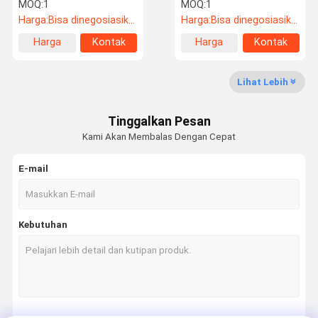
Gasket
Disesuaikan Berkelas
MOQ:
1
MOQ:
1
Industri
Harga:
Bisa dinegosiasikan
Harga:
Bisa dinegosiasikan
Harga
Kontak
Harga
Kontak
Kontrol
Hubungi
Quote
terbaik
terbaik
Kualitas
Kami
Request
Suatu
Lihat Lebih
Pompa Sirkulasi Air
Tinggalkan Pesan
Kami Akan Membalas Dengan Cepat
Pompa sirkulasi Grundfos
E-mail
Pompa limbah
Sistem pemadam kebakaran
Kebutuhan
sistem udara segar
Pompa sentrifugal
Pompa Penguat