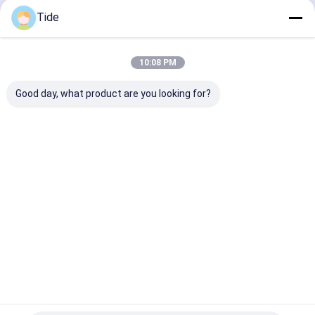
Penggerak abb
Terus
Tide
Pusat Penggilingan Vertikal
Dalam pompa booster baris
10:08 PM
Kategori Kami
Penukar panas pelat
Good day, what product are you looking for?
Penukar panas
Pompa pengukuran
Pompa
Pompa
Pompa
Sistem
Sirkulasi Air
sirkulasi
limbah
pemadam
Grundfos
kebakaran
Rumah
Tentang
Hubungi
Desktop
kita
kami
Site
Sitemap
Kebijakan Privasi