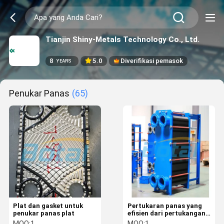
Tianjin Shiny-Metals Technology Co., Ltd.
8
5.0
Diverifikasi pemasok
YEARS
Penukar Panas
(65)
Plat dan gasket untuk
Pertukaran panas yang
penukar panas plat
efisien dari pertukangan
panas pelat dan
MOQ:
1
MOQ:
1