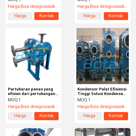
cangkang
Harga:
Bisa dinegosiasikan
Harga:
Bisa dinegosiasikan
Harga
Kontak
Harga
Kontak
terbaik
terbaik
Pertukaran panas yang
Kondensor Pelat Efisiensi
efisien dari pertukangan
Tinggi Solusi Kondensasi
panas pelat dan
yang Disesuaikan
MOQ:
1
MOQ:
1
cangkang
Harga:
Bisa dinegosiasikan
Harga:
Bisa dinegosiasikan
Harga
Kontak
Harga
Kontak
terbaik
terbaik