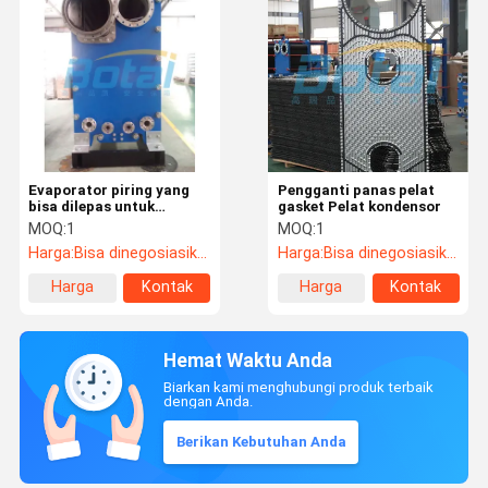
Evaporator piring yang
Pengganti panas pelat
bisa dilepas untuk
gasket Pelat kondensor
industri ringan makanan
MOQ:
1
MOQ:
1
dan minuman
Harga:
Bisa dinegosiasikan
Harga:
Bisa dinegosiasikan
Harga
Kontak
Harga
Kontak
terbaik
terbaik
Hemat Waktu Anda
Biarkan kami menghubungi produk terbaik
dengan Anda.
Berikan Kebutuhan Anda