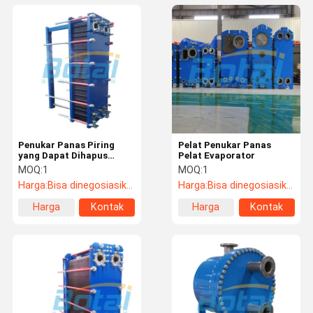
Penukar Panas Piring
Pelat Penukar Panas
yang Dapat Dihapus
Pelat Evaporator
Cocok untuk Cairan
MOQ:
1
MOQ:
1
Dingin dan Panas Industri
Harga:
Bisa dinegosiasikan
Harga:
Bisa dinegosiasikan
Harga
Kontak
Harga
Kontak
terbaik
terbaik