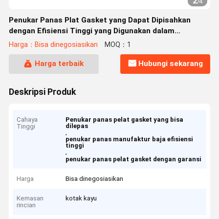
2
/
4
Penukar Panas Plat Gasket yang Dapat Dipisahkan
dengan Efisiensi Tinggi yang Digunakan dalam
Manufaktur Baja
Harga：Bisa dinegosiasikan
MOQ：1
Harga terbaik
Hubungi sekarang
Deskripsi Produk
Cahaya
Penukar panas pelat gasket yang bisa
dilepas
Tinggi
,
penukar panas manufaktur baja efisiensi
tinggi
,
penukar panas pelat gasket dengan garansi
Harga
Bisa dinegosiasikan
Kemasan
kotak kayu
rincian