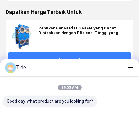
Dapatkan Harga Terbaik Untuk
Penukar Panas Plat Gasket yang Dapat
Dipisahkan dengan Efisiensi Tinggi yang
Digunakan dalam Manufaktur Baja
Terus
Tide
Rekomendasi Produk
10:53 AM
Good day, what product are you looking for?
Plat dan
Pertukaran
Pertukaran
Kondensor
gasket untuk
panas yang
panas yang
Pelat
penukar
efisien dari
efisien dari
Efisiensi