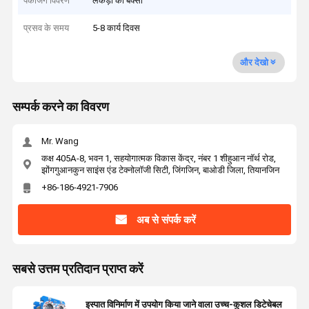
पैकेजिंग विवरण
लकड़ी का बक्सा
प्रसव के समय
5-8 कार्य दिवस
और देखो
सम्पर्क करने का विवरण
Mr. Wang
कक्ष 405A-8, भवन 1, सहयोगात्मक विकास केंद्र, नंबर 1 शीहुआन नॉर्थ रोड,
झोंगगुआनकुन साइंस एंड टेक्नोलॉजी सिटी, जिंगजिन, बाओडी जिला, तियानजिन
+86-186-4921-7906
अब से संपर्क करें
सबसे उत्तम प्रतिदान प्राप्त करें
इस्पात विनिर्माण में उपयोग किया जाने वाला उच्च-कुशल डिटेचेबल