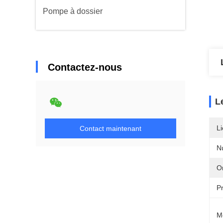
Pompe à dossier
Contactez-nous
L
Li
Contact maintenant
N
Or
P
M