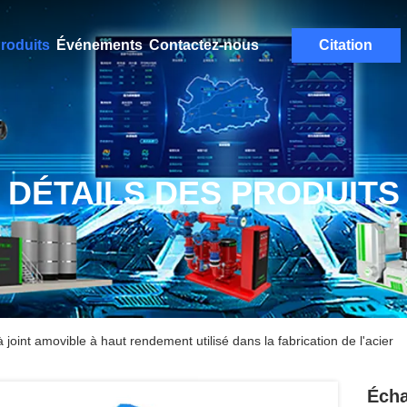
roduits
Événements
Contactez-nous
Citation
DÉTAILS DES PRODUITS
oint amovible à haut rendement utilisé dans la fabrication de l'acier
Écha