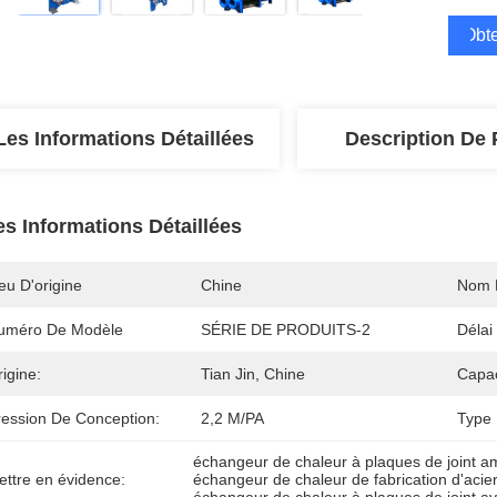
Obte
Les Informations Détaillées
Description De 
es Informations Détaillées
eu D'origine
Chine
Nom 
uméro De Modèle
SÉRIE DE PRODUITS-2
Délai
igine:
Tian Jin, Chine
Capac
ression De Conception:
2,2 M/PA
Type 
échangeur de chaleur à plaques de joint a
ettre en évidence:
échangeur de chaleur de fabrication d'aci