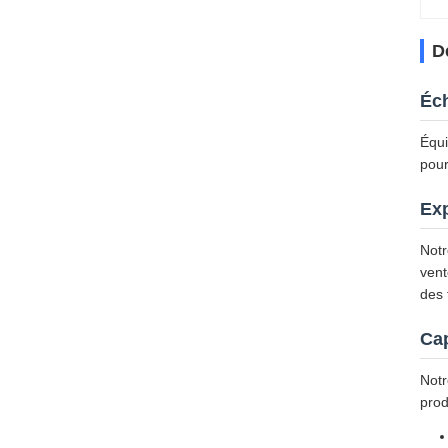
D
Éch
Équi
pour
Exp
Notr
vent
des 
Cap
Notr
prod