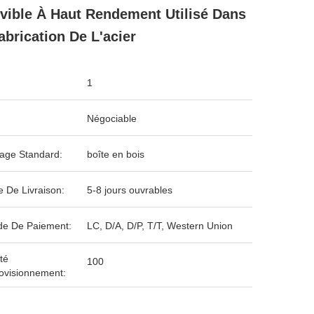
ible À Haut Rendement Utilisé Dans
abrication De L'acier
1
Négociable
age Standard:
boîte en bois
e De Livraison:
5-8 jours ouvrables
e De Paiement:
LC, D/A, D/P, T/T, Western Union
té
100
ovisionnement: