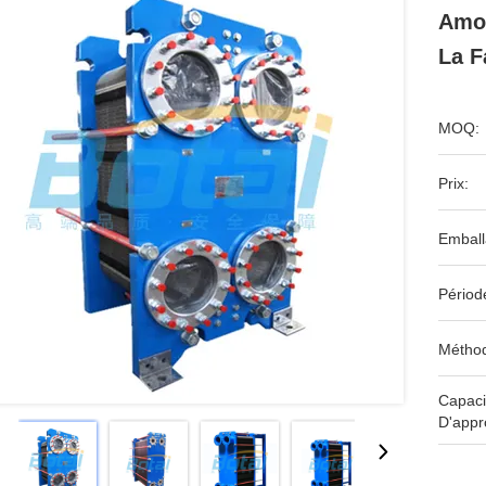
Amov
La F
MOQ:
Prix:
Emball
Périod
Méthod
Capaci
D'appr