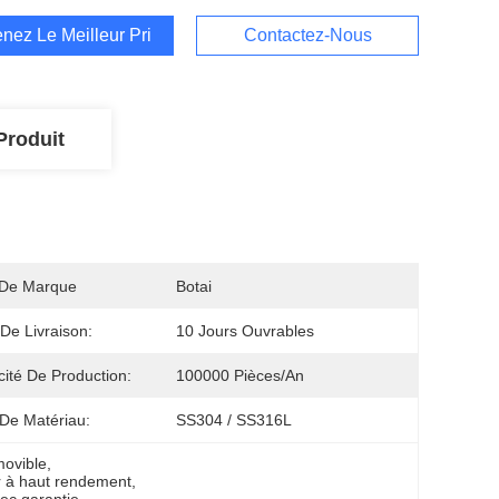
nez Le Meilleur Prix
Contactez-Nous
Produit
De Marque
Botai
 De Livraison:
10 Jours Ouvrables
ité De Production:
100000 Pièces/an
De Matériau:
SS304 / SS316L
movible
, 
er à haut rendement
, 