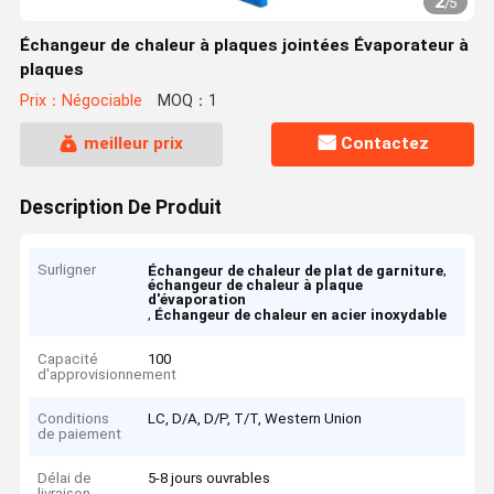
2
/
5
Échangeur de chaleur à plaques jointées Évaporateur à
plaques
Prix：Négociable
MOQ：1
meilleur prix
Contactez
Description De Produit
Surligner
,
Échangeur de chaleur de plat de garniture
échangeur de chaleur à plaque
d'évaporation
,
Échangeur de chaleur en acier inoxydable
Capacité
100
d'approvisionnement
Conditions
LC, D/A, D/P, T/T, Western Union
de paiement
Délai de
5-8 jours ouvrables
livraison