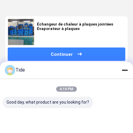
Échangeur de chaleur à plaques jointées
Évaporateur à plaques
Continuer
Tide
Produits Recommandés
4:19 PM
Good day, what product are you looking for?
Plates and
High-
Échangeurs
Condenseu
Gaskets for
Efficiency
de chaleur à
à plaques 
Plate Heat
Heat
plaque et en
haute
Exchangers
Exchange of
coque à haut
efficacité