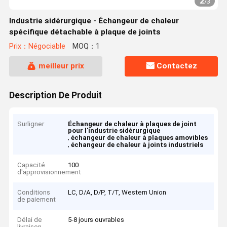
2
/
3
Industrie sidérurgique - Échangeur de chaleur
spécifique détachable à plaque de joints
Prix：Négociable
MOQ：1
meilleur prix
Contactez
Description De Produit
Surligner
Échangeur de chaleur à plaques de joint
pour l'industrie sidérurgique
,
échangeur de chaleur à plaques amovibles
,
échangeur de chaleur à joints industriels
Capacité
100
d'approvisionnement
Conditions
LC, D/A, D/P, T/T, Western Union
de paiement
Délai de
5-8 jours ouvrables
livraison