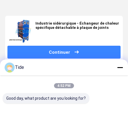
Industrie sidérurgique - Échangeur de chaleur
spécifique détachable à plaque de joints
Continuer
Tide
Produits Recommandés
4:52 PM
Good day, what product are you looking for?
Plates and
High-
Échangeurs
Condenseu
Gaskets for
Efficiency
de chaleur à
à plaques 
Plate Heat
Heat
plaque et en
haute
Exchangers
Exchange of
coque à haut
efficacité