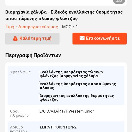
2
/
3
Βιομηχανία χάλυβα - Ειδικός εναλλάκτης θερμότητας
αποσπώμενης πλάκας φλάντζας
Τιμή：Διαπραγματεύσιμος
MOQ：1
Καλύτερη τιμή
Επικοινωνήστε
Περιγραφή Προϊόντων
Υψηλό φως
Εναλλάκτης θερμότητας πλακών
φλάντζας βιομηχανίας χάλυβα
,
εναλλάκτης θερμότητας αποσπώμενης
πλάκας
,
βιομηχανικός εναλλάκτης θερμότητας
φλάντζας
Όροι
L/C,D/A,D/P,T/T,Western Union
πληρωμής
Αριθμό
ΣΕΙΡΑ ΠΡΟΪΟΝΤΩΝ-2
μοντέλου