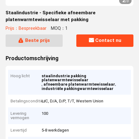
2
/
3
Staalindustrie - Specifieke afneembare
platenwarmtewisselaar met pakking
Prijs：Bespreekbaar
MOQ：1
Beste prijs
Contact nu
Productomschrijving
Hoog licht
staalindustrie pakking
platenwarmtewisselaar
,
,
afneembare platenwarmtewisselaar
industriële pakkingwarmtewisselaar
Betalingscondities
L/C, D/A, D/P, T/T, Western Union
Levering
100
vermogen
Levertijd
5-8 werkdagen