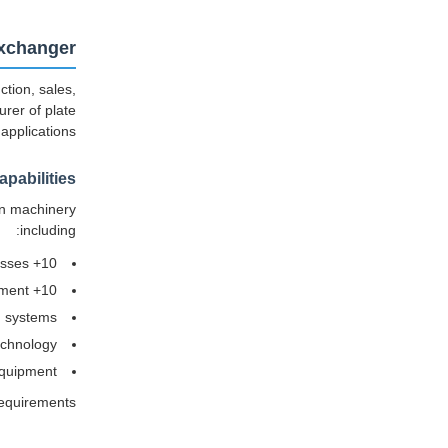
Exchanger
tion, sales,
rer of plate
applications.
pabilities
on machinery
including:
10+ large-scale presses
10+ large-scale punching and shearing equipment
g systems
echnology
equipment
requirements.