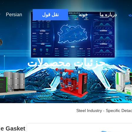
ت
درباره ما
خونه
نقل قول
Persian
جزئیات محصولات
Steel Industry - Specific Det
le Gasket