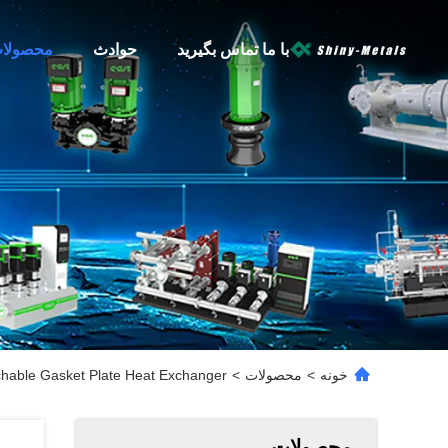
با ما تماس بگیرید
حوادث
محصولا
خونه
>
محصولات
>
achable Gasket Plate Heat Exchanger
محصولات