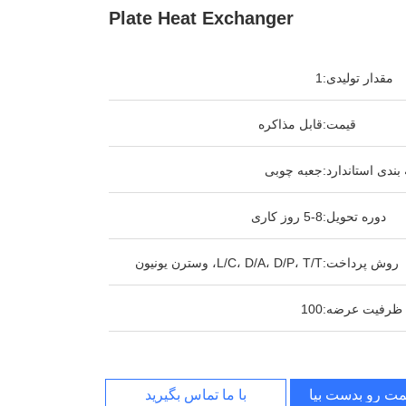
Plate Heat Exchanger
مقدار تولیدی:
1
قیمت:
قابل مذاکره
بندی استاندارد:
جعبه چوبی
دوره تحویل:
5-8 روز کاری
روش پرداخت:
L/C، D/A، D/P، T/T، وسترن یونیون
ظرفیت عرضه:
100
مت رو بدست بیار
با ما تماس بگیرید