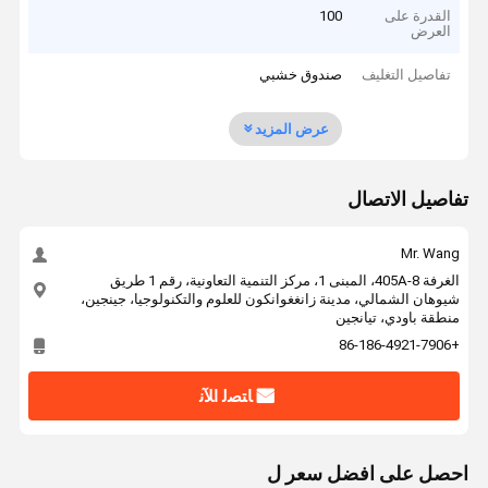
القدرة على
100
العرض
تفاصيل التغليف
صندوق خشبي
عرض المزيد
تفاصيل الاتصال
Mr. Wang
الغرفة 405A-8، المبنى 1، مركز التنمية التعاونية، رقم 1 طريق
شيوهان الشمالي، مدينة زانغغوانكون للعلوم والتكنولوجيا، جينجين،
منطقة باودي، تيانجين
+86-186-4921-7906
ﺎﺘﺼﻟ ﺍﻶﻧ
احصل على افضل سعر ل