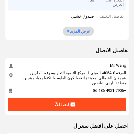
القدرة على
100
العرض
تفاصيل التغليف
صندوق خشبي
عرض المزيد
تفاصيل الاتصال
Mr. Wang
الغرفة 405A-8، المبنى 1، مركز التنمية التعاونية، رقم 1 طريق
شيوهان الشمالي، مدينة زانغغوانكون للعلوم والتكنولوجيا، جينجين،
منطقة باودي، تيانجين
+86-186-4921-7906
ﺎﺘﺼﻟ ﺍﻶﻧ
احصل على افضل سعر ل