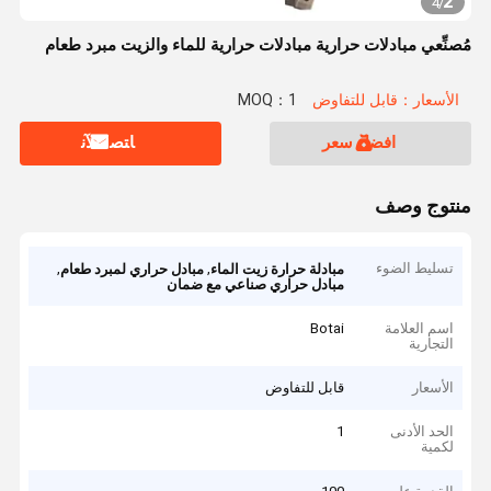
2
4
/
مُصنِّعي مبادلات حرارية مبادلات حرارية للماء والزيت مبرد طعام
الأسعار：قابل للتفاوض
MOQ：1
افضل سعر
ﺎﺘﺼﻟ ﺍﻶﻧ
منتوج وصف
تسليط الضوء
,
,
مبادلة حرارة زيت الماء
مبادل حراري لمبرد طعام
مبادل حراري صناعي مع ضمان
اسم العلامة
Botai
التجارية
الأسعار
قابل للتفاوض
الحد الأدنى
1
لكمية