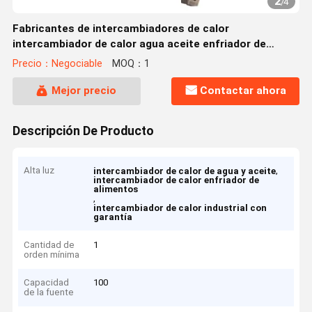
2
/
4
Fabricantes de intercambiadores de calor
intercambiador de calor agua aceite enfriador de
alimentos
Precio：Negociable
MOQ：1
Mejor precio
Contactar ahora
Descripción De Producto
Alta luz
,
intercambiador de calor de agua y aceite
intercambiador de calor enfriador de
alimentos
,
intercambiador de calor industrial con
garantía
Cantidad de
1
orden mínima
Capacidad
100
de la fuente