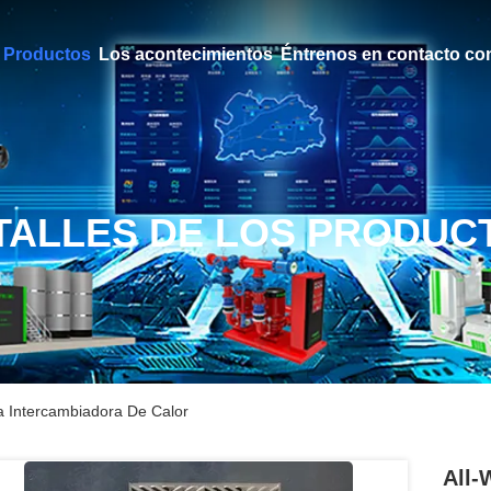
Productos
Los acontecimientos
Éntrenos en contacto co
TALLES DE LOS PRODUC
a Intercambiadora De Calor
All-