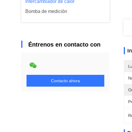
Intercambiador de calor
Bomba de medición
Éntrenos en contacto con
I
L
N
Contacto ahora
Or
P
Re