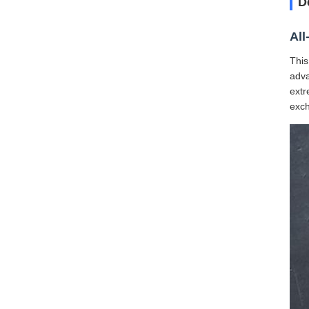
D
All
This
adva
extr
exch