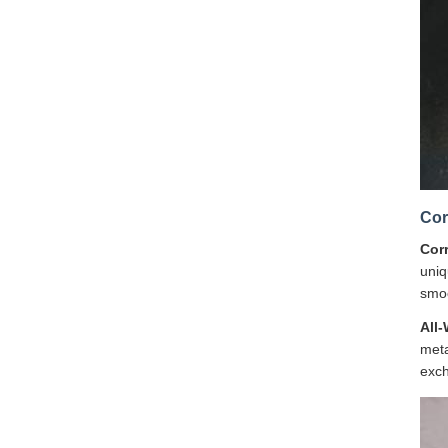
Cor
Cor
uniq
smoo
All
meta
exch