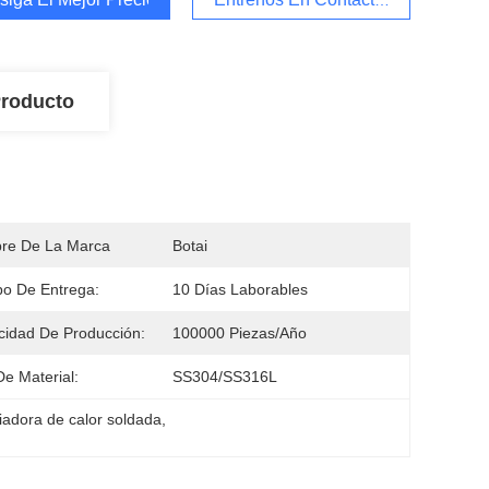
Producto
re De La Marca
Botai
o De Entrega:
10 Días Laborables
idad De Producción:
100000 Piezas/año
De Material:
SS304/SS316L
iadora de calor soldada
, 