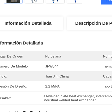
Información Detallada
Descripción De 
nformación Detallada
ugar De Origen
Porcelana
Nomb
úmero De Modelo
JFW044
Tiemp
igio:
Tian Jin, China
Capac
resión De Diseño:
2,2 M/PA
Tipo 
all-welded plate heat exchanger
, 
intercamb
saltar:
industrial welded heat exchanger