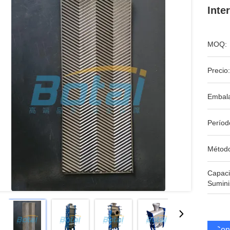
Inte
MOQ:
Precio:
Embala
Períod
Métod
Capac
Sumini
Cons