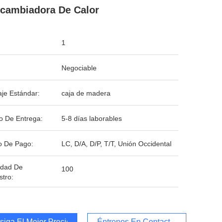
rcambiadora De Calor
1
Negociable
je Estándar:
caja de madera
o De Entrega:
5-8 días laborables
o De Pago:
LC, D/A, D/P, T/T, Unión Occidental
idad De
100
stro:
iga El Mejor Precio
Éntrenos En Contacto Con