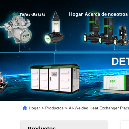
Hogar
Acerca de nosotros
DE
Hogar
>
Productos
>
All-Welded Heat Exchanger Plac
Productos