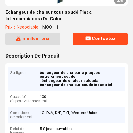
2
/
5
Échangeur de chaleur tout soudé Placa
Intercambiadora De Calor
Prix：Négociable
MOQ：1
meilleur prix
Contactez
Description De Produit
Surligner
échangeur de chaleur à plaques
entièrement soudé
,
,
échangeur de chaleur soldada
échangeur de chaleur soudé industriel
Capacité
100
d'approvisionnement
Conditions
LC, D/A, D/P, T/T, Western Union
de paiement
Délai de
5-8 jours ouvrables
livraison