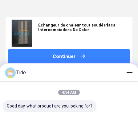
Échangeur de chaleur tout soudé Placa
Intercambiadora De Calor
Continuer
Tide
Produits Recommandés
4:54 AM
Good day, what product are you looking for?
Gasket Heat
Gasket Heat
Detachable
Plate Heat
Exchanger
Exchanger
Gasket Plate
Exchanger
Plate
Plate
Heat
Manufactu
Evaporator
Evaporator
Exchanger
Energy