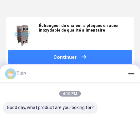
Échangeur de chaleur à plaques en acier
inoxydable de qualité alimentaire
Continuer
Tide
Produits Recommandés
4:10 PM
Good day, what product are you looking for?
Gasket Heat
Gasket Heat
Detachable
Plate Heat
Exchanger
Exchanger
Gasket Plate
Exchanger
Plate
Plate
Heat
Manufactu
Evaporator
Evaporator
Exchanger
Energy