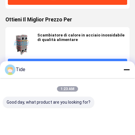
Ottieni Il Miglior Prezzo Per
Scambiatore di calore in acciaio inossidabile
di qualità alimentare
Continua
Tide
Prodotti Raccomandati
1:23 AM
Good day, what product are you looking for?
Gasket Heat
Gasket Heat
Detachable
Plate Heat
Exchanger
Exchanger
Gasket Plate
Exchanger