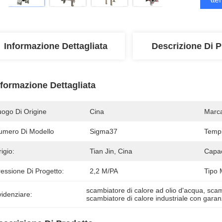
Informazione Dettagliata
Descrizione Di P
nformazione Dettagliata
uogo Di Origine
Cina
Marc
umero Di Modello
Sigma37
Tempi
igio:
Tian Jin, Cina
Capac
essione Di Progetto:
2,2 M/PA
Tipo 
scambiatore di calore ad olio d'acqua
, 
scam
idenziare:
scambiatore di calore industriale con garan