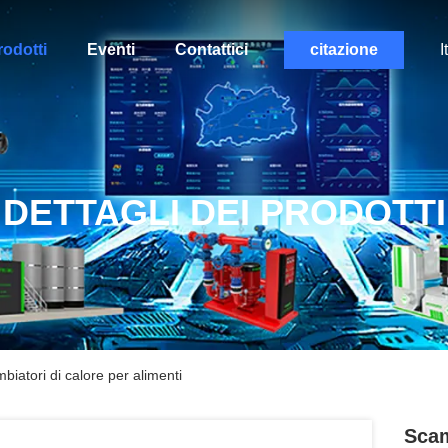
rodotti
Eventi
Contattici
citazione
I
DETTAGLI DEI PRODOTTI
biatori di calore per alimenti
Scam