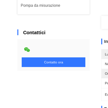
Pompa da misurazione
Contattici
I
L
Contatto ora
N
Or
Pr
Ev