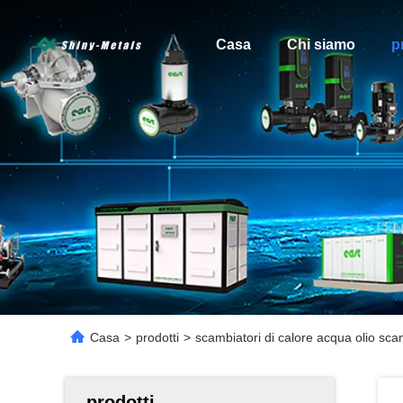
Casa
Chi siamo
p
Casa
>
prodotti
>
scambiatori di calore acqua olio scam
prodotti