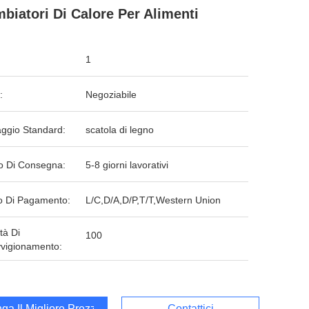
biatori Di Calore Per Alimenti
1
:
Negoziabile
aggio Standard:
scatola di legno
o Di Consegna:
5-8 giorni lavorativi
 Di Pagamento:
L/C,D/A,D/P,T/T,Western Union
tà Di
100
vigionamento:
ga Il Migliore Prezzo
Contattici