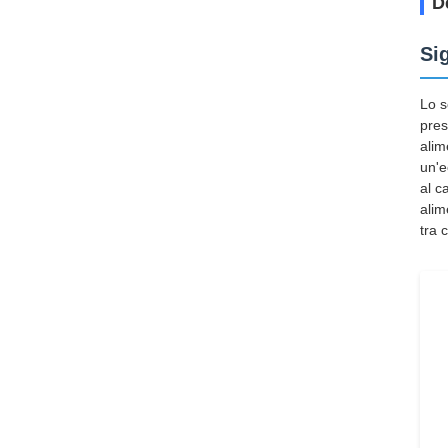
D
Si
Lo s
pres
alim
un'e
al c
alim
tra 