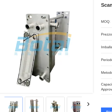
Scam
MOQ:
Prezzo
Imball
Period
Metodo
Capaci
Approv
Otten