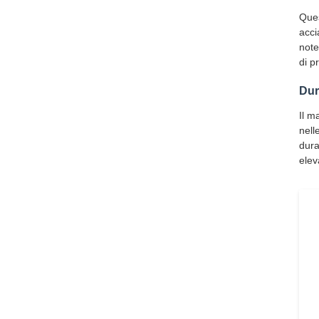
Ques
acci
note
di p
Dur
Il m
nell
dura
elev