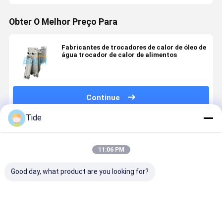
Obter O Melhor Preço Para
Fabricantes de trocadores de calor de óleo de
água trocador de calor de alimentos
Continue
Tide
Produtos Recomendados
11:06 PM
Good day, what product are you looking for?
Gasket Heat
Gasket Heat
Detachable
Plate Heat
Exchanger
Exchanger
Gasket Plate
Exchanger
Plate
Plate
Heat
Manufactu