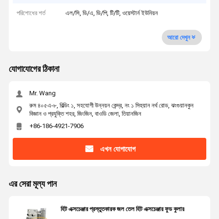
পরিশোধের শর্ত
এল/সি, ডি/এ, ডি/পি, টি/টি, ওয়েস্টার্ন ইউনিয়ন
আরো দেখুন
যোগাযোগের ঠিকানা
Mr. Wang
রুম ৪০৫এ-৮, বিল্ডিং ১, সহযোগী উন্নয়ন কেন্দ্র, নং ১ সিহুয়ান নর্থ রোড, ঝংগুয়ানকুন
বিজ্ঞান ও প্রযুক্তি শহর, জিংজিন, বাওডি জেলা, তিয়ানজিন
+86-186-4921-7906
এখন যোগাযোগ
এর সেরা মূল্য পান
হিট এক্সচেঞ্জার প্রস্তুতকারক জল তেল হিট এক্সচেঞ্জার ফুড কুলার