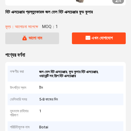
2
/
4
হিট এক্সচেঞ্জার প্রস্তুতকারক জল তেল হিট এক্সচেঞ্জার ফুড কুলার
মূল্য：আলোচনা সাপেক্ষে
MOQ：1
ভালো দাম
এখন যোগাযোগ
পণ্যের বর্ণনা
লক্ষণীয় করা
,
,
জল তেল হিট এক্সচেঞ্জার
ফুড কুলার হিট এক্সচেঞ্জার
ওয়ারেন্টি সহ শিল্প হিট এক্সচেঞ্জার
উৎপত্তি স্থল
চীন
ডেলিভারি সময়
5-8 কাজের দিন
ন্যূনতম চাহিদার
1
পরিমাণ
পরিচিতিমুলক নাম
Botai