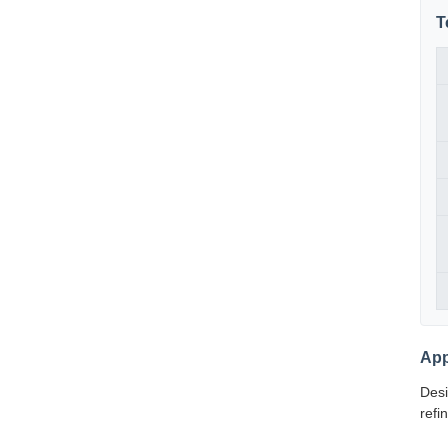
T
App
Desi
refi