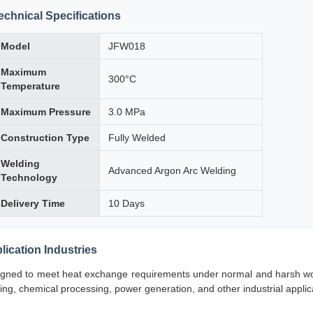
echnical Specifications
Model
JFW018
Maximum
300°C
Temperature
Maximum Pressure
3.0 MPa
Construction Type
Fully Welded
Welding
Advanced Argon Arc Welding
Technology
Delivery Time
10 Days
lication Industries
gned to meet heat exchange requirements under normal and harsh worki
ning, chemical processing, power generation, and other industrial appli