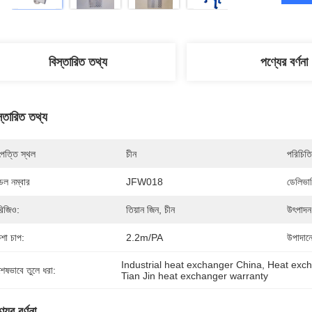
বিস্তারিত তথ্য
পণ্যের বর্ণনা
স্তারিত তথ্য
পত্তি স্থল
চীন
পরিচিতি
েল নম্বার
JFW018
ডেলিভার
িজিও:
তিয়ান জিন, চীন
উৎপাদন 
শা চাপ:
2.2m/PA
উপাদান
Industrial heat exchanger China
, 
Heat exch
শেষভাবে তুলে ধরা:
Tian Jin heat exchanger warranty
যের বর্ণনা