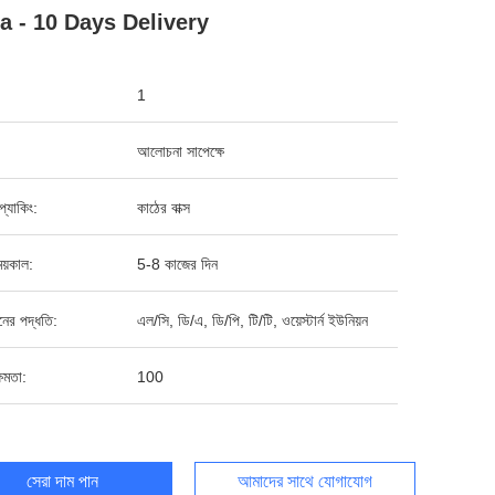
a - 10 Days Delivery
1
আলোচনা সাপেক্ষে
ড প্যাকিং:
কাঠের বাক্স
য়কাল:
5-8 কাজের দিন
ানের পদ্ধতি:
এল/সি, ডি/এ, ডি/পি, টি/টি, ওয়েস্টার্ন ইউনিয়ন
ষমতা:
100
সেরা দাম পান
আমাদের সাথে যোগাযোগ