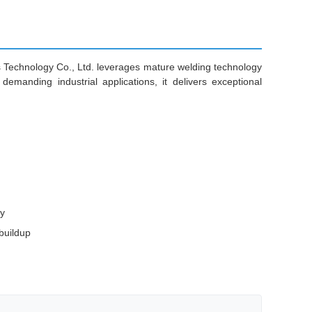
ls Technology Co., Ltd. leverages mature welding technology
emanding industrial applications, it delivers exceptional
ty
buildup