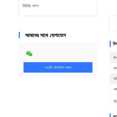
মিটারিং পাম্প
আমাদের সাথে যোগাযোগ
বি
উৎ
এখনই যোগাযোগ করুন
মড
অর
নক
বি
পণ্