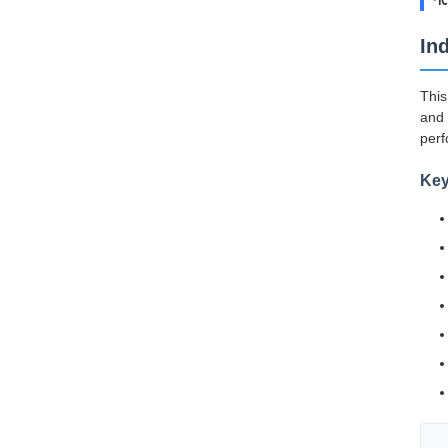
In
This
and 
perf
Key