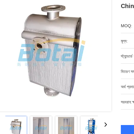
Chin
MOQ:
মূল্য:
স্ট্যান্ডার্
বিতরণ সম
অর্থ প্রদ
সরবরাহ ক্