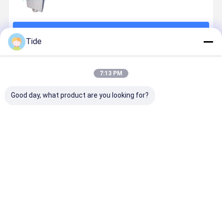
계속하다
Tide
추천된 제품
7:13 PM
Good day, what product are you looking for?
천진 중국산 산
유니데드 데 트
완전히 용접된
식품 등급 
업용 열 교환기
래테먼트 워터
판 및 프레임 열
인리스 스틸
- 10일 배송
인터?? 비아도
교환기
형 열 교환
르 증기 라디에
이터 증기
최고의 가격
최고의 가격
최고의 가격
최고의 가