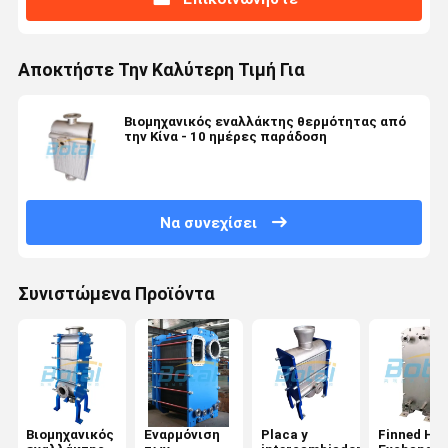
Αποκτήστε Την Καλύτερη Τιμή Για
Βιομηχανικός εναλλάκτης θερμότητας από
την Κίνα - 10 ημέρες παράδοση
Να συνεχίσει
Συνιστώμενα Προϊόντα
Βιομηχανικός
Εναρμόνιση
Placa y
Finned Hea