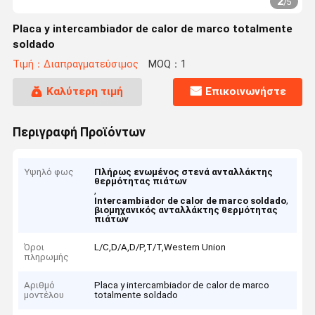
2
/
5
Placa y intercambiador de calor de marco totalmente
soldado
Τιμή：Διαπραγματεύσιμος
MOQ：1
Καλύτερη τιμή
Επικοινωνήστε
Περιγραφή Προϊόντων
Υψηλό φως
Πλήρως ενωμένος στενά ανταλλάκτης
θερμότητας πιάτων
,
,
Intercambiador de calor de marco soldado
βιομηχανικός ανταλλάκτης θερμότητας
πιάτων
Όροι
L/C,D/A,D/P,T/T,Western Union
πληρωμής
Αριθμό
Placa y intercambiador de calor de marco
μοντέλου
totalmente soldado